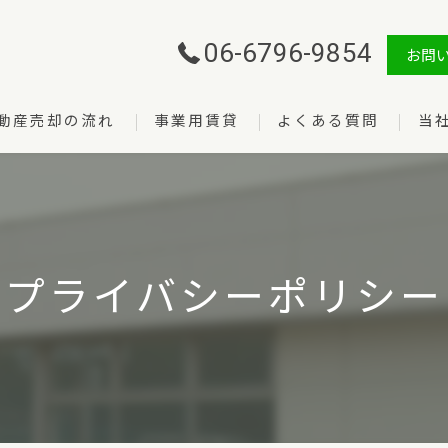
06-6796-9854
お問
動産売却の流れ
事業用賃貸
よくある質問
当
売却
購入
管理
プライバシーポリシー
賃貸
開業