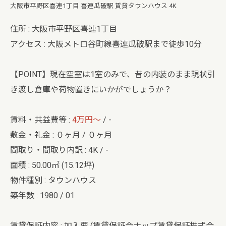
大阪市平野区喜連1丁目 喜連瓜破駅 賃貸タウンハウス 4K
住所 : 大阪市平野区喜連1丁目
アクセス : 大阪メトロ谷町線喜連瓜破駅まで徒歩10分
【POINT】現在空室は1室のみで、昔の内装のまま現状引
き渡し倉庫や荷物置きにいかがでしょうか？
賃料・共益費等 :
4万円～
/ -
敷金・礼金 : ０ヶ月 / ０ヶ月
間取り・間取り内訳 : 4K / -
面積 : 50.00㎡ (15.12坪)
物件種別 : タウンハウス
築年数 : 1980 / 01
賃貸保証内容 : 加入要 (賃貸保証会ナップ賃貸保証株式会