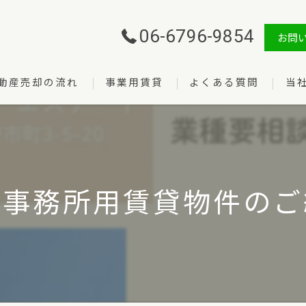
06-6796-9854
お問
動産売却の流れ
事業用賃貸
よくある質問
当
売却
購入
管理
事務所用賃貸物件のご
賃貸
開業