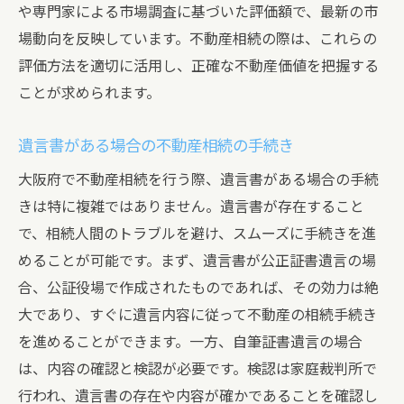
遺産分割協議が難航した場合の対処法
や専門家による市場調査に基づいた評価額で、最新の市
相続税負担を軽減するための具体的対策
場動向を反映しています。不動産相続の際は、これらの
評価方法を適切に活用し、正確な不動産価値を把握する
不動産の売却と管理に関する課題
ことが求められます。
相続放棄を選択する場合のリスクと対策
遺言書の有効性に関する確認事項
遺言書がある場合の不動産相続の手続き
不動産相続に関する最新の大阪府の法律情報
大阪府で不動産相続を行う際、遺言書がある場合の手続
最新の相続税法改正とその影響
きは特に複雑ではありません。遺言書が存在すること
大阪府の不動産相続に関する新しい判例
で、相続人間のトラブルを避け、スムーズに手続きを進
相続手続きにおける法改正情報の確認方法
めることが可能です。まず、遺言書が公正証書遺言の場
遺産分割協議に関する最近の法律改正
合、公証役場で作成されたものであれば、その効力は絶
大阪府の不動産評価基準の変更点
大であり、すぐに遺言内容に従って不動産の相続手続き
を進めることができます。一方、自筆証書遺言の場合
相続税の申告における最新の注意点
は、内容の確認と検認が必要です。検認は家庭裁判所で
大阪府での不動産相続を成功させるための重要
行われ、遺言書の存在や内容が確かであることを確認し
ポイント