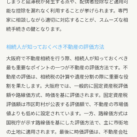
しまうと延滞税が発生する点や、配偶者控除など適用可
方法
能な控除を漏れなく利用することが挙げられます。専門
遺産分割協議書の作成とその重要性
家に相談しながら適切に対応することが、スムーズな相
大阪府で不動産相続をスムーズに進めるための
続手続きの鍵となります。
ヒント
相続人が知っておくべき不動産の評価方法
相続専門のプロフェッショナルとの連携
生前に行っておくべき準備と対策
大阪府で不動産相続を行う際、相続人が知っておくべき
最も重要なポイントの一つが不動産の評価方法です。不
相続人同士のコミュニケーションを円滑に
動産の評価は、相続税の計算や遺産分割の際に重要な役
する方法
割を果たします。大阪府では、一般的に固定資産税評価
相続手続きのスケジュール管理のポイント
額や路線価方式、時価を基に評価されます。固定資産税
トラブルを未然に防ぐための確認事項
評価額は市区町村が公表する評価額で、不動産の市場価
大阪府特有の相続手続きに関する注意点
値よりも低めに設定されています。一方、路線価方式は
大阪府の不動産相続で直面する課題とその対策
国税庁が示す路線価を基にした評価方法で、主に市街地
共有名義不動産の相続時の問題点
の土地に適用されます。最後に時価評価は、不動産会社