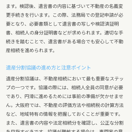
ます。検認後、遺言書の内容に基づいて不動産の名義変
相続税の負担を軽減するための効果的な方
更手続きを行います。この際、法務局での登記申請が必
法
要となり、必要書類として遺言書の写しや検認済証明
トラブルを避けるための事前準備と対策
書、相続人の身分証明書などが求められます。適切な手
不動産の評価額を正確に把握する重要性
続きを踏むことで、遺言書がある場合でも安心して不動
専門家のアドバイスを活用する方法
産相続を進められます。
相続人全員の合意を得るためのコミュニケ
ーション術
遺産分割協議の進め方と注意ポイント
成功する不動産相続のためのケーススタデ
遺産分割協議は、不動産相続において最も重要なステッ
ィ
プの一つです。協議の際には、相続人全員の同意が必要
であり、円滑に進めるためには事前の準備が欠かせませ
ん。大阪府では、不動産の評価方法や相続税の計算方法
など、地域特有の情報を把握しておくことが重要です。
また、遺言書の内容や法定相続分を確認し、公正な分割
を目指すべきです。協議が難航する場合は、専門家の意