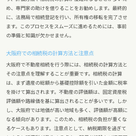
大阪府での不動産相続の注意点と準備方法
め、専門家の助けを借りることをお勧めします。最終的
不動産の評価額を正確に把握する方法
に、法務局で相続登記を行い、所有権の移転を完了させ
相続税の軽減措置とその活用法
ます。このプロセスをスムーズに進めるためには、事前
遺産分割協議の事前準備と注意点
の準備と知識が欠かせません。
相続放棄を選択する際のリスクとメリット
不動産管理のための信託の活用方法
大阪府での相続税の計算方法と注意点
生前贈与を行う際の重要ポイント
大阪府で不動産相続を行う際には、相続税の計算方法と
不動産相続の流れと大阪府での具体的手続き
その注意点を理解することが重要です。相続税の計算
は、まず遺産の総額から基礎控除額を引いた金額に税率
相続発生から登記完了までの一連の流れ
を掛けて算出されます。不動産の評価額は、固定資産税
大阪府での相続登記の具体的手続き
評価額や路線価を基に算出されることが多いです。しか
相続税の納付方法と支払い期限
し、大阪府では地価が高い地域も多く、評価額が高額に
不動産相続に関するトラブル事例とその対
なる傾向があります。このため、相続税の負担が重くな
策
るケースもあります。注意点として、納税期限を過ぎて
相続登記を行うための必要書類とその取得