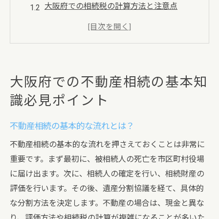
大阪府での相続税の計算方法と注意点
相続人が知っておくべき不動産の評価方法
遺言書がある場合の不動産相続の手続き
遺産分割協議の進め方と注意ポイント
不動産相続に関する専門家の選び方
大阪府での不動産相続の基本知
不動産相続に伴う大阪府の法的手続きガイド
識必見ポイント
不動産相続に必要な書類の一覧と取得方法
大阪府の法務局での相続登記手続きの流れ
不動産相続の基本的な流れとは？
相続放棄の手続きとその影響
不動産相続の基本的な流れを押さえておくことは非常に
司法書士や弁護士の役割とその選び方
重要です。まず最初に、被相続人の死亡を市区町村役場
相続税申告の期限と必要書類
に届け出ます。次に、相続人の確定を行い、相続財産の
評価を行います。その後、遺産分割協議を経て、具体的
トラブルを防ぐための法的手続きのポイン
な分割方法を決定します。不動産の場合は、現金と異な
ト
り、評価方法や相続税の計算が複雑になることが多いた