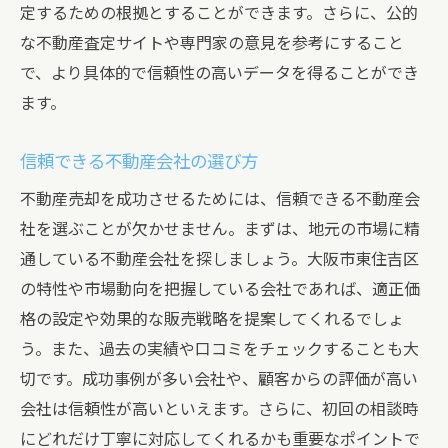
周辺環境のアピールポイント
定するための根拠とすることができます。さらに、公的
な不動産査定サイトや専門家の意見を参考にすること
書類と証明書の整備
で、より具体的で信頼性の高いデータを得ることができ
内見に向けた準備のポイント
ます。
プロの写真撮影で物件を引き立てる
東住吉区の地域特性を活かした不動産売却戦略
信頼できる不動産会社の選び方
地域の魅力を最大限にアピールする方法
不動産売却を成功させるためには、信頼できる不動産会
周辺施設とアクセスの利便性の強調
社を選ぶことが欠かせません。まずは、地元の市場に精
地域特有の問題点と対策
通している不動産会社を探しましょう。大阪市東住吉区
潜在顧客層の分析
の特性や市場動向を把握している会社であれば、適正価
エリアの将来性を見越した売却戦略
格の設定や効果的な販売戦略を提案してくれるでしょ
う。また、過去の実績や口コミをチェックすることも大
地域密着型のマーケティング方法
切です。成功事例が多い会社や、顧客からの評価が高い
実際の売却事例に見る東住吉区での不動産売却
会社は信頼性が高いといえます。さらに、初回の相談時
の成功要因
にどれだけ丁寧に対応してくれるかも重要なポイントで