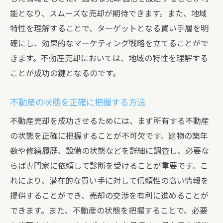
査定価格の比較と適正価格を見極める方法
能となり、スムーズな売却が期待できます。また、地域
複数の査定を依頼するメリット
特性を理解することで、ターゲットとなる買い手層を明
査定価格の比較とその違いの理解
確にし、効果的なマーケティング戦略を立てることがで
適正価格を見極めるための評価ポイント
きます。不動産売却においては、地域の特性を理解する
市場価値を反映させる価格調整の方法
ことが成功の鍵となるのです。
誤った価格設定が引き起こすリスク
不動産の状態を正確に把握する方法
交渉の際の価格戦略
東住吉区で不動産売却をする際の最適なタイミ
不動産売却を成功させるためには、まず所有する不動産
ングとは
の状態を正確に把握することが不可欠です。建物の築年
数や修繕履歴、設備の状態などを詳細に調査し、必要な
売却時期の選定に影響する要因
らば専門家に依頼して診断を受けることが重要です。こ
不動産市場の季節性を考慮したタイミング
れにより、潜在的な買い手に対して信頼性の高い情報を
経済動向と不動産市場の関係
提供することができ、売却の交渉を有利に進めることが
売却タイミングを見極めるための指標
できます。また、不動産の状態を把握することで、必要
過去の成功事例から学ぶタイミングの重要