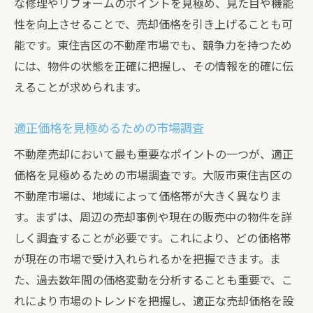
な修理やリフォームのポイントを見極め、見た目や機能
性
性を向上させることで、売却価格を引き上げることも可
急いで売却する場合の注意点
能です。東住吉区の不動産市場でも、競争力を持つため
成功事例から学ぶ東住吉区の不動産売却のコツ
には、物件の状態を正確に把握し、その情報を的確に伝
成功事例に見る売却戦略の秘訣
えることが求められます。
実際の事例に学ぶ価格設定のポイント
適正価格を見極めるための市場調査
売却までのプロセスを詳細に解説
不動産売却において最も重要なポイントの一つが、適正
成功事例に基づくタイミングの選定
価格を見極めるための市場調査です。大阪市東住吉区の
契約の交渉術と注意点
不動産市場は、地域によって価格帯が大きく異なりま
売却後のフォローアップ
す。まずは、周辺の売却事例や現在の販売中の物件を詳
不動産売却の査定を上げるためのポイントとは
しく調査することが必要です。これにより、どの価格帯
物件の魅力を高めるためのリフォーム
が現在の市場で受け入れられるかを把握できます。ま
見栄えを良くするためのホームステージン
た、過去数年間の価格変動を分析することも重要で、こ
グ
れにより市場のトレンドを把握し、適正な売却価格を設