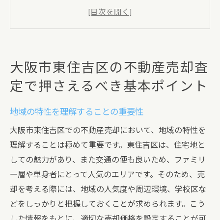
不動産の状態を正確に把握する方法
適正価格を見極めるための市場調査
信頼できる不動産会社の選び方
売却計画を立てるためのステップ
大阪市東住吉区の不動産売却査
査定書の内容をチェックするポイント
定で押さえるべき基本ポイント
不動産売却を成功させるための東住吉区の市場
動向の理解
地域の特性を理解することの重要性
東住吉区の最近の不動産市場のトレンド
大阪市東住吉区での不動産売却において、地域の特性を
価格変動要因の分析と予測
理解することは極めて重要です。東住吉区は、住宅地と
地域の人気エリアとその特徴
しての魅力があり、また交通の便も良いため、ファミリ
過去の売却事例から見る市場動向
ー層や単身者にとって人気のエリアです。そのため、売
市場動向を反映した価格設定の方法
却を考える際には、地域の人気度や周辺環境、学校区な
どをしっかりと把握しておくことが求められます。こう
市場の季節性と売却のタイミング
した情報をもとに、適切な売却価格を設定することが可