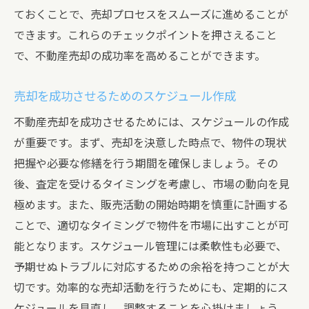
契約トラブルを防ぐための対策
ておくことで、売却プロセスをスムーズに進めることが
できます。これらのチェックポイントを押さえること
契約後の手続きと必要なアクション
で、不動産売却の成功率を高めることができます。
成功する不動産売却のために知っておくべき知
識と準備
売却を成功させるためのスケジュール作成
売却の成功事例とその分析
不動産売却を成功させるためには、スケジュールの作成
失敗事例から学ぶ注意点と改善策
が重要です。まず、売却を決意した時点で、物件の現状
最新の不動産売却トレンドとその影響
把握や必要な修繕を行う期間を確保しましょう。その
法律や規制の知識を身につける方法
後、査定を受けるタイミングを考慮し、市場の動向を見
専門家との連携で売却をスムーズに進める
極めます。また、販売活動の開始時期を慎重に計画する
売却後の生活設計と新たな住まい探しのポ
ことで、適切なタイミングで物件を市場に出すことが可
イント
能となります。スケジュール管理には柔軟性も必要で、
予期せぬトラブルに対応するための余裕を持つことが大
切です。効率的な売却活動を行うためにも、定期的にス
ケジュールを見直し、調整することを心掛けましょう。