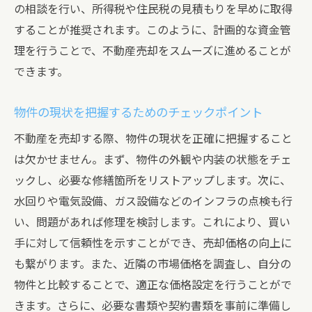
内覧準備のポイントと魅力的なプレゼンの方法
の相談を行い、所得税や住民税の見積もりを早めに取得
内覧前に行うべき掃除と整理整頓
することが推奨されます。このように、計画的な資金管
魅力的な物件を演出するためのインテリア
理を行うことで、不動産売却をスムーズに進めることが
コーディネート
できます。
内覧時に注意すべきポイントとマナー
物件の現状を把握するためのチェックポイント
買い手の心を掴むためのプレゼンテーショ
ンテクニック
不動産を売却する際、物件の現状を正確に把握すること
は欠かせません。まず、物件の外観や内装の状態をチェ
内覧後のフォローアップ方法
ックし、必要な修繕箇所をリストアップします。次に、
内覧での質問対応とその準備
水回りや電気設備、ガス設備などのインフラの点検も行
交渉と契約の際に注意すべき重要なポイント
い、問題があれば修理を検討します。これにより、買い
交渉の基本と成功するためのテクニック
手に対して信頼性を示すことができ、売却価格の向上に
価格交渉の進め方とその注意点
も繋がります。また、近隣の市場価格を調査し、自分の
契約書の確認ポイントと重要事項
物件と比較することで、適正な価格設定を行うことがで
弁護士や専門家の意見を取り入れる方法
きます。さらに、必要な書類や契約書類を事前に準備し