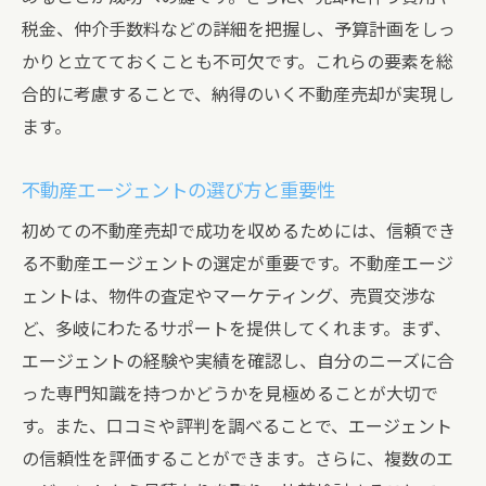
税金、仲介手数料などの詳細を把握し、予算計画をしっ
不動産売却の適正価格を査定する方法
かりと立てておくことも不可欠です。これらの要素を総
査定の種類とそれぞれの特徴
合的に考慮することで、納得のいく不動産売却が実現し
物件の価値を決定する要因
ます。
エージェントによる査定とオンライン査定
の違い
不動産エージェントの選び方と重要性
周辺地域の売却事例を参考にする方法
初めての不動産売却で成功を収めるためには、信頼でき
査定結果に基づく売却価格の設定
る不動産エージェントの選定が重要です。不動産エージ
査定額と実際の売却価格の違い
ェントは、物件の査定やマーケティング、売買交渉な
必要な書類を揃えて不動産売却をスムーズに進
ど、多岐にわたるサポートを提供してくれます。まず、
める
エージェントの経験や実績を確認し、自分のニーズに合
った専門知識を持つかどうかを見極めることが大切で
不動産売却に必要な基本書類一覧
す。また、口コミや評判を調べることで、エージェント
書類の準備とその手続き方法
の信頼性を評価することができます。さらに、複数のエ
書類不備が引き起こすトラブルとその回避