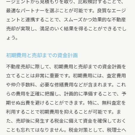
ージェントから見積もりを取り、比較検討することで、
策
最適なパートナーを選ぶことが可能です。良質なエージ
エージェントに書類準備を依頼するメリッ
ェントと連携することで、スムーズかつ効果的な不動産
ト
売却が実現し、満足のいく結果を得ることができるでし
売却契約に必要な書類とその重要性
ょう。
書類の保管方法と取り扱い注意点
効果的な不動産売却のための広告戦略とアプロ
初期費用と売却までの資金計画
ーチ
不動産売却に際して、初期費用と売却までの資金計画を
オンライン広告とその効果的な活用方法
立てることは非常に重要です。初期費用には、査定費用
現地広告の重要性と作成方法
や仲介手数料、必要な修繕費用などが含まれます。これ
らの費用を正確に把握し、計画的に準備することで、予
写真撮影と物件紹介文のポイント
期せぬ出費を避けることができます。特に、無料査定を
SNSを活用した物件のプロモーション
利用することで初期費用を抑えることが可能です。ま
エージェントとの協力で広告効果を最大化
た、売却後に発生する税金に備えて資金を確保しておく
ターゲット層に対する広告戦略の立案
ことも忘れてはなりません。税金対策として、税理士へ