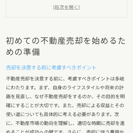
初期費用と売却までの資金計画
物件の現状を把握するためのチェックポイ
ント
売却を成功させるためのスケジュール作成
初めての不動産売却を始めるた
初めての不動産売却でよくあるトラブルと
めの準備
その対策
不動産売却における市場動向の重要性
売却を決意する前に考慮すべきポイント
市場動向を理解するための基本知識
不動産売却を決意する前に、考慮すべきポイントは多岐
地域ごとの価格動向とその影響
にわたります。まず、自身のライフスタイルや将来の計
不動産市場の季節性と売却時期の選定
画を見直し、なぜ不動産売却をするのか、その目的を明
経済情勢が不動産売却に与える影響
確にすることが大切です。また、売却による収益とその
市場動向を予想するためのツールとリソー
使い道についても具体的に考える必要があります。次
ス
に、不動産市場の動向を理解し、適切な時期に売却を進
めることが成功への鍵です。さらに、売却に伴う費用や
専門家の意見を取り入れる方法