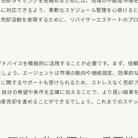
な売却タイミングを見極めるためには、地域の不動産市場
売却後の手続きとフォローアップ
ルに対応できるよう、柔軟なスケジュール管理を心掛ける
買主との契約内容の確認
な売却活動を実現するために、リバイザーエステートのプ
トラブルを避けるための注意事項
動産売却を成功させるための具体的なステップの詳細
ステップ1：初期準備と市場調査
ステップ2：物件評価と適正価格設定
アドバイスを積極的に活用することが必要です。まず、信
ステップ3：エージェントの選定と契約
ましょう。エージェントは市場の動向や価格設定、効果的
きに関するサポートも受けられるため、ストレスなく売却
ステップ4：マーケティング活動の展開
、自分の希望や条件を正確に伝えることで、より良い結果
ステップ5：交渉と契約締結
動産売却を進めることができるでしょう。これまでのステ
売却後の手続きとフォローアップ
ロの秘訣を活用してスムーズに不動産を売却する方法
市場の専門知識を活用する
信頼できるアドバイザーを見つける