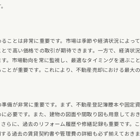
評価結果を活かした戦略立案
す。
頼できるエージェントの選び方とその影響
良いエージェントの見極め方
エージェント選びのチェックリスト
めることは非常に重要です。市場は季節や経済状況によっ
口コミと評判の活用方法
ことで高い価格での取引が期待できます。一方で、経済状
エージェントとのコミュニケーション術
ます。市場動向を常に監視し、最適なタイミングを選ぶこ
エージェントの経験と実績を確認する
ることが重要です。これにより、不動産売却における最大
選んだエージェントとスムーズに連携する方法
果的なマーケティング戦略で物件の魅力を最大限に引き出
マーケティング戦略の基本
の準備が非常に重要です。まず、不動産登記簿謄本や固定
物件写真とビデオの撮影ポイント
めに必要です。また、建物の図面や間取り図も用意してお
。さらに、過去のリフォーム履歴や修繕記録も重要です。
オンライン広告の活用法
関する過去の賃貸契約書や管理費の詳細も必ず揃えておき
オープンハウスの開催とその効果