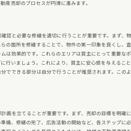
不動産売却のプロセスが円滑に進みます。
物件情報の魅力的なプレゼンテーション
SEOを活用した売却促進方法
渉術を駆使して最高の条件で不動産を売却する方法
態確認と必要な修繕を適切に行うことが重要です。まず、
交渉前の準備と情報収集
れらの箇所を修繕することで、物件の第一印象を良くし、
相手のニーズを理解する
ームは効果的です。これらのエリアは買主にとって重要な
価格交渉のポイントとテクニック
ずに行いましょう。これにより、買主に安心感を与えるこ
交渉の場でのマナーと対話術
自分でできる部分は自分で行うことが推奨されます。この
複数の買主との交渉戦略
合意を得るための最終確認
動産売却時に押さえておくべき重要なポイントとは
法律と税金の基本知識
却計画を立てることが重要です。まず、売却の目標を明確
売却前に知っておくべきリスク
の準備、修繕の完了、広告活動の開始など、各ステップに
売却プロセスの流れと注意点