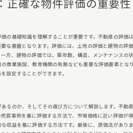
：正確な物件評価の重要性
効果的なプロモーション戦略
交渉の技術と心理戦略
売却後のサポートとアフターケア
評価の基礎知識を理解することが重要です。不動産の評価
成功事例から学ぶ秘訣
重要な基盤となります。評価には、土地の評価と建物の評
。一方、建物の評価では、築年数、構造、メンテナンスの
辺の商業施設、教育機関の有無なども重要な評価要素とな
格を設定することができます。
があるのか、そしてその選び方について解説します。不動産
の売買事例を基に評価する方法で、市場価格に近い評価が得
的な収益を基に評価する方法です。最後に、原価法があり