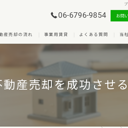
プ
06-6796-9854
お問
動産売却の流れ
事業用賃貸
よくある質問
当
売却
購入
管理
不動産売却を成功させる
賃貸
開業