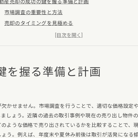
動産売却の成功の鍵を握る準備と計画
市場調査の重要性と方法
売却のタイミングを見極める
必要書類の準備とチェックリスト
物件の状態確認と修繕のポイント
売却計画の立て方とスケジュール管理
プロのアドバイスを活用する方法
鍵を握る準備と計画
動産売却の第一歩：正確な物件評価の重要性
物件評価の基礎知識
評価方法の種類と選び方
が欠かせません。市場調査を行うことで、適切な価格設定
市場価格と評価価格の違い
しましょう。近隣の過去の取引事例や現在の売り出し物件
専門家による査定のメリット
どのような価格で売り出されているかを比較することで、
自分で評価する時のポイント
しょう。例えば、年度末や夏休み前後は取引が活発になる