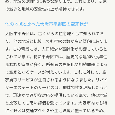
め、地域の活性化にもつながります。これにより、空家
法律や税務に関するサポート
の減少と地域の安全性向上が期待できます。
売主の負担を軽減するサービス
良質なサービスの提供方法
他の地域と比べた大阪市平野区の空家状況
空家問題を解決するための大阪市平野区での買
大阪市平野区は、古くからの住宅地として知られてお
取サービスの重要性
り、他の地域と比較しても空家の数が多い傾向にありま
空家が地域に与える影響
す。この背景には、人口減少や高齢化が影響していると
買取サービスの社会的意義
されています。特に平野区では、歴史的な建物や長年住
まわれた家屋が多く、所有者の高齢化や相続問題によっ
地域経済の活性化に寄与する方法
て空家となるケースが増えています。これに対して、空
安心して依頼できるサービスとは
家買取サービスが注目されるようになりました。リバイ
空家の有効利用推進
ザーエステートのサービスは、地域特性を理解したうえ
持続可能な地域づくりへの貢献
で、迅速かつ適切な対応を提供している点で、他の地域
大阪市平野区の空家買取で安心の取引を実現す
と比較しても高い評価を受けています。大阪市内でも特
る方法
に平野区は交通アクセスや生活環境が整っているため、