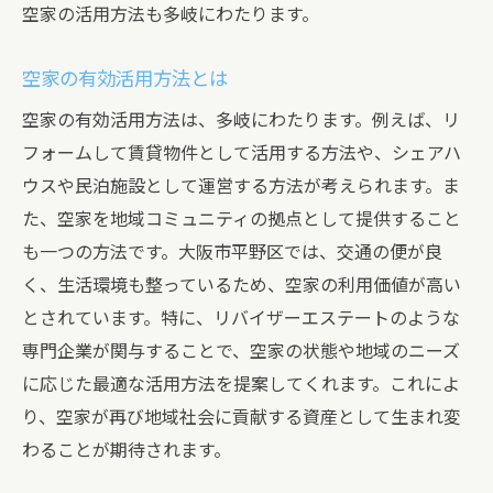
信頼できる業者の選び方
空家の活用方法も多岐にわたります。
トラブルを避けるためのポイント
空家の有効活用方法とは
契約時に確認すべき事項
取引の透明性を確保する方法
空家の有効活用方法は、多岐にわたります。例えば、リ
フォームして賃貸物件として活用する方法や、シェアハ
お客様とのコミュニケーションの重要性
ウスや民泊施設として運営する方法が考えられます。ま
アフターサービスの充実
た、空家を地域コミュニティの拠点として提供すること
地域密着型の空家買取株式会社リバイザーエス
も一つの方法です。大阪市平野区では、交通の便が良
テートの強みとは
く、生活環境も整っているため、空家の利用価値が高い
地元のニーズに応じたサービス提供
とされています。特に、リバイザーエステートのような
地域社会への貢献活動
専門企業が関与することで、空家の状態や地域のニーズ
長年の実績と信頼
に応じた最適な活用方法を提案してくれます。これによ
競争力のある買取価格
り、空家が再び地域社会に貢献する資産として生まれ変
専門スタッフの対応力
わることが期待されます。
お客様満足度の向上