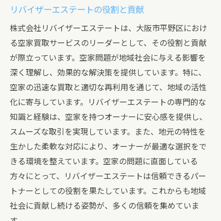
リバイザーエステートの役割と貢献
空家買取サービスを利用する際の大阪市平野区
株式会社リバイザーエステートは、大阪市平野区におけ
の注目ポイント
る空家買取サービスのリーダーとして、その役割と貢献
査定依頼前に確認すべき事項
が際立っています。空家問題が地域社会に与える影響を
買取価格に影響する要因
深く理解し、効果的な解決策を提供しています。特に、
信頼できる業者の見分け方
空家の迅速な買取と適切な再利用を通じて、地域の活性
スムーズな取引を実現するためのコツ
化に寄与しています。リバイザーエステートの専門的な
契約書の内容確認ポイント
知識と経験は、空家を持つオーナーに安心感を提供し、
成功事例と参考になるポイント
スムーズな取引を実現しています。また、地元の特性を
生かした柔軟な対応により、オーナーが最適な選択をで
きる環境を整えています。空家の問題に直面している
方々にとって、リバイザーエステートは信頼できるパー
トナーとしての役割を果たしています。これからも地域
社会に貢献し続ける姿勢が、多くの信頼を集めていま
す。