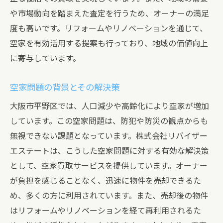
や市場動向を踏まえた査定を行うため、オーナーの満足
無料査定から始める大阪市平野区の空家買取サ
度も高いです。リフォームやリノベーションを通じて、
ービスの流れ
空家を有効活用する提案も行っており、地域の価値向上
無料査定の申込み方法
に寄与しています。
査定から契約までのステップ
必要な書類と手続きの流れ
空家問題の背景とその解決策
査定結果のフィードバック
大阪市平野区では、人口減少や高齢化により空家が増加
契約後のフォローアップ
しています。この空家問題は、防犯や防災の観点からも
お客様の声と体験談
無視できない課題となっています。株式会社リバイザー
株式会社リバイザーエステートが提供する空家
エステートは、こうした空家問題に対する有効な解決策
買取の利点を解説
として、空家買取サービスを提供しています。オーナー
が負担を感じることなく、迅速に物件を売却できるた
市場価格を反映した公正な買取価格
め、多くの方に利用されています。また、売却後の物件
売主にとってのメリットとは
はリフォームやリノベーションを経て再利用されるた
迅速な現金化の魅力