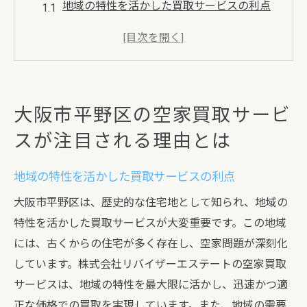
地域の特性を活かした買取サービスの利点
空家問題の背景とその解決策
他の地域と比べた大阪市平野区の空家状況
空家の有効活用方法とは
リバイザーエステートの役割と貢献
大阪市平野区の空家買取サービ
地域住民からの信頼と実績
スが注目される理由とは
地域に密着した空家買取株式会社リバイザーエ
ステートの魅力
地域の特性を活かした買取サービスの利点
地元市場に精通した専門スタッフ
大阪市平野区は、歴史的な住宅地として知られ、地域の
透明性の高い取引プロセス
特性を活かした買取サービスが大変重要です。この地域
迅速な対応と高評価の理由
には、古くからの住宅が多く存在し、空家問題が深刻化
買取価格の適正な提示方法
しています。株式会社リバイザーエステートの空家買取
お客様のニーズに応じた柔軟な対応
サービスは、地域の特性を最大限に活かし、迅速かつ適
正な価格での買取を実現しています。また、地域の需要
実績豊富なリバイザーエステートの信頼性