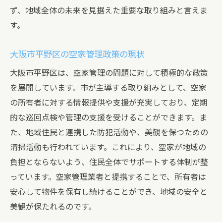
空家管理による不動産価値の維持と向上
ず、地域全体の未来を見据えた重要な取り組みと言えま
地域住民の満足度向上と空家管理の関係
す。
空家管理がもたらす地域コミュニティの活
大阪市平野区の空家管理政策の現状
性化
空家管理が平野区のブランドイメージに与
大阪市平野区は、空家管理の問題に対して積極的な政策
える影響
を展開しています。市が主導する取り組みとして、空家
の所有者に対する情報提供や支援が充実しており、定期
大阪市平野区における空家管理業者の選び方と
的な巡回点検や管理の支援を受けることができます。ま
そのメリット
た、地域住民と連携した防犯活動や、美観を保つための
信頼できる空家管理業者の選び方
清掃活動も行われています。これにより、空家が地域の
専門業者に依頼するメリットとデメリット
負担とならないよう、住民全体でサポートする体制が整
地元に根ざした空家管理業者の強み
っています。空家管理業者と提携することで、所有者は
大阪市平野区での評判の良い空家管理業者
安心して物件を保有し続けることができ、地域の安全と
紹介
美観が保たれるのです。
業者選定の際の重要ポイントと注意点