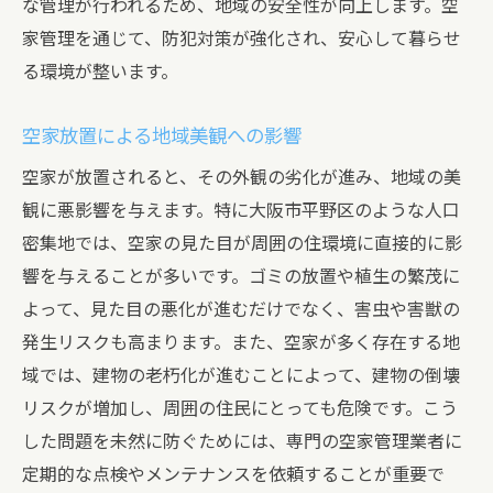
な管理が行われるため、地域の安全性が向上します。空
実際に空家管理が行われた事例紹介
家管理を通じて、防犯対策が強化され、安心して暮らせ
空家管理による地域価値向上の具体例
る環境が整います。
地元住民の声から見る空家管理の効果
空家管理が地域コミュニティに与えた影響
空家放置による地域美観への影響
大阪市平野区での空家管理の取り組み事例
空家が放置されると、その外観の劣化が進み、地域の美
防犯と美観を保つための空家管理の必要性
観に悪影響を与えます。特に大阪市平野区のような人口
空家がもたらす防犯上のリスクとその対策
密集地では、空家の見た目が周囲の住環境に直接的に影
美観維持のための空家管理の基本
響を与えることが多いです。ゴミの放置や植生の繁茂に
よって、見た目の悪化が進むだけでなく、害虫や害獣の
防犯対策としての空家巡回サービス
発生リスクも高まります。また、空家が多く存在する地
空家管理による地域の景観保全の重要性
域では、建物の老朽化が進むことによって、建物の倒壊
防犯カメラ設置による空家管理の効果
リスクが増加し、周囲の住民にとっても危険です。こう
空家管理が地域の安全と美観に与える影響
した問題を未然に防ぐためには、専門の空家管理業者に
地域の特性を考慮した空家管理のベストプラク
定期的な点検やメンテナンスを依頼することが重要で