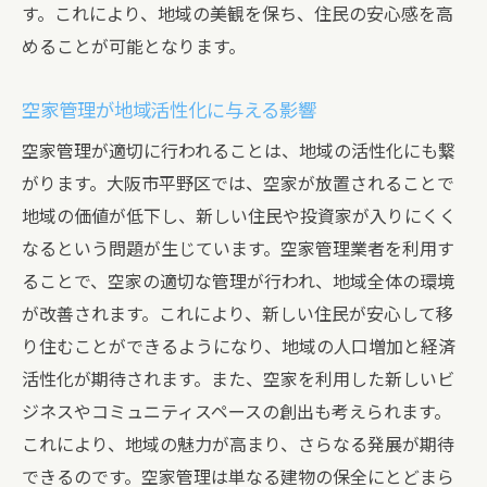
ティス
す。これにより、地域の美観を保ち、住民の安心感を高
大阪市平野区に適した空家管理の方法
めることが可能となります。
地域特性を反映した空家リフォームの提案
空家管理が地域活性化に与える影響
空家管理における地域住民との協力の重要
性
空家管理が適切に行われることは、地域の活性化にも繋
地域特性に応じた空家管理のカスタマイズ
がります。大阪市平野区では、空家が放置されることで
地域の価値が低下し、新しい住民や投資家が入りにくく
空家管理の成功事例に学ぶベストプラクテ
なるという問題が生じています。空家管理業者を利用す
ィス
ることで、空家の適切な管理が行われ、地域全体の環境
地元の声を反映した空家管理の方針
が改善されます。これにより、新しい住民が安心して移
空家管理がもたらす大阪市平野区の地域価値の
り住むことができるようになり、地域の人口増加と経済
向上
活性化が期待されます。また、空家を利用した新しいビ
空家管理が地域経済に与えるポジティブな
ジネスやコミュニティスペースの創出も考えられます。
影響
これにより、地域の魅力が高まり、さらなる発展が期待
地域価値向上のための空家管理の役割
できるのです。空家管理は単なる建物の保全にとどまら