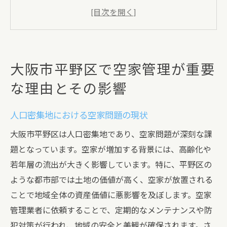
空家が引き起こす防犯上のリスク
空家放置による地域美観への影響
空家管理が地域活性化に与える影響
大阪市平野区の空家管理政策の現状
大阪市平野区で空家管理が重要
地域住民の意識向上と空家管理の重要性
な理由とその影響
空家管理を依頼することで得られる平野区の安
全性と美観の維持
人口密集地における空家問題の現状
定期的な点検がもたらす防犯効果
大阪市平野区は人口密集地であり、空家問題が深刻な課
景観維持のための空家メンテナンス
題となっています。空家が増加する背景には、高齢化や
専門業者による空家管理の具体的なサービ
若年層の流出が大きく影響しています。特に、平野区の
ス内容
ような都市部では土地の価値が高く、空家が放置される
地域美観の保全と空家管理の関係
ことで地域全体の資産価値に悪影響を及ぼします。空家
防犯カメラ設置と巡回サービスの重要性
管理業者に依頼することで、定期的なメンテナンスや防
犯対策が行われ、地域の安全と美観が確保されます。さ
空家管理が地域の安心感に与える影響