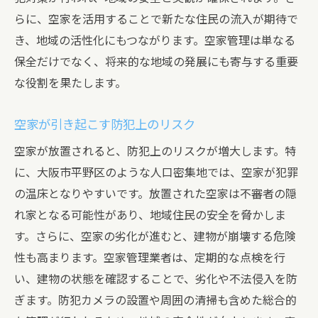
らに、空家を活用することで新たな住民の流入が期待で
大阪市平野区の特性を活かした空家管理のメリ
き、地域の活性化にもつながります。空家管理は単なる
ット
保全だけでなく、将来的な地域の発展にも寄与する重要
平野区の地域特性と空家管理の相性
な役割を果たします。
空家管理がもたらす地域経済への貢献
地域に根ざした専門業者の強み
空家が引き起こす防犯上のリスク
大阪市平野区の住環境向上に寄与する空家
空家が放置されると、防犯上のリスクが増大します。特
管理
に、大阪市平野区のような人口密集地では、空家が犯罪
地域特性を考慮した空家リフォームの提案
の温床となりやすいです。放置された空家は不審者の隠
地元企業との連携による空家管理のメリッ
れ家となる可能性があり、地域住民の安全を脅かしま
ト
す。さらに、空家の劣化が進むと、建物が崩壊する危険
空家管理で地域の価値を守る大阪市平野区の実
性も高まります。空家管理業者は、定期的な点検を行
例
い、建物の状態を確認することで、劣化や不法侵入を防
ぎます。防犯カメラの設置や周囲の清掃も含めた総合的
成功事例から学ぶ空家管理の重要性