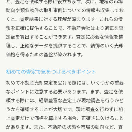
と、査定を依頼する際に役立ちます。次に、地域の市場
査定結果のフィードバック
動向や類似物件の取引事例についての情報も収集してお
査定後の対応策
くと、査定結果に対する理解が深まります。これらの情
再査定のタイミングと方法
報を正確に提供することで、不動産会社はより適正な査
不動産売却に必要な書類とその準備方法
定額を算出することができます。査定に必要な情報を整
不動産売却に必要な基本書類
理し、正確なデータを提供することで、納得のいく売却
価格を得るための基盤が築かれます。
書類の準備と管理方法
重要な書類の内容とその確認方法
初めての査定で気をつけるべきポイント
書類の提出先と提出方法
初めて不動産売却査定を受ける際には、いくつかの重要
書類の保管方法と期限
なポイントに注意する必要があります。まず、査定を依
書類の更新と追加の必要性
頼する際には、経験豊富な査定士が現地調査を行うかど
査定価格を最大化するための物件の魅せ方
うかを確認することが大切です。現地調査を行わずに机
第一印象を良くするためのポイント
上査定だけで価格を算出する場合、正確さに欠けること
内装と外装の改修方法
があります。また、不動産の状態や市場の動向など、査