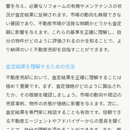
響を与え、必要なリフォームの有無やメンテナンスの状
売却プロセスの全体像
況が査定結果に反映されます。市場の動向も無視できな
売却プロセスの各ステップの詳細
い要因であり、不動産市場が活発な時期かどうかも査定
時間を効率的に使うためのヒント
額に影響を与えます。これらの基準を正確に理解し、自
トラブルを避けるための予防策
分の物件がどのように評価されるのかを知ることで、よ
専門家のアドバイスを活用する方法
り納得のいく不動産売却を目指すことができます。
売却完了までのチェックリスト
査定結果を理解するための方法
不動産売却において、査定結果を正確に理解することは
極めて重要です。まず、査定価格がどのように算出され
たか、その根拠を確認しましょう。市場の動向や周辺の
売買事例、物件の状態が価格に影響を与えます。次に、
査定結果を専門家に相談することも有効です。信頼でき
る不動産エージェントやアドバイザーからの意見を聞く
ことで、自分の理解を深めることができます。また、複