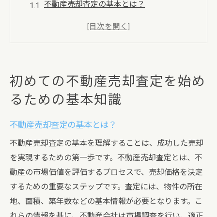
不動産売却査定の基本とは？
査定に必要な情報の整理
初めての査定で気をつけるべきポイント
査定の基準とその重要性
査定結果を理解するための方法
初めての不動産売却査定を始め
査定後の次のステップ
るための基本知識
不動産売却における市場動向の重要性を理解す
る
不動産売却査定の基本とは？
市場動向が不動産売却に与える影響
不動産売却査定の基本を理解することは、成功した売却
地域ごとの市場動向の調査方法
を実現するための第一歩です。不動産売却査定とは、不
経済状況と不動産市場の関係
動産の市場価値を評価するプロセスで、売却価格を決定
過去の市場動向から未来を予測する方法
するための重要なステップです。査定には、物件の所在
市場動向を理解するためのリソース
地、面積、築年数などの基本情報が必要となります。こ
れらの情報を基に、不動産会社は市場調査を行い、適正
市場動向を活用した売却戦略