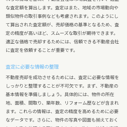
な査定額を算出します。査定はまた、地域の市場動向や
信頼できる不動産業者を見つけるためのポイン
類似物件の取引事例なども考慮されます。このようにし
ト
て算出された査定額が、売却価格の基準となるため、査
信頼できる業者の選び方
定の精度が高いほど、スムーズな取引が期待できます。
業者の評判を確認する方法
適正な価格で売却するためには、信頼できる不動産会社
面談で確認すべき重要なポイント
に査定を依頼することが重要です。
契約前に確認すべき条件
複数の業者を比較するメリット
査定に必要な情報の整理
信頼できる業者との長期的な関係を築く方
不動産売却を成功させるためには、査定に必要な情報を
法
しっかりと整理することが不可欠です。まず、不動産の
物件査定の流れと重要なチェックポイント
基本情報を準備しましょう。具体的には、物件の所在
地、面積、間取り、築年数、リフォーム歴などが含まれ
物件査定の一般的な流れ
ます。これらの情報は、査定の精度を高めるために必要
現地査定の準備方法
なデータです。さらに、物件の写真や図面も揃えておく
査定でチェックされるポイント