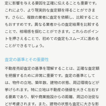
家の見せ方とステージングの重要性
定に影響を与える要因を正確に伝えることも重要です。
これにより、より現実的な査定額を得ることができま
写真撮影のテクニック
す。さらに、複数の業者に査定を依頼し、比較すること
物件見学の際のアドバイス
もおすすめです。異なる業者からの査定結果を比較する
リフォームとその効果的なタイミング
ことで、相場感を掴むことができます。これらのポイン
不動産売却のタイミングを見極めるための市場
トを押さえることで、初めての査定もスムーズに進める
分析
ことができるでしょう。
季節ごとの市場動向
物件の売り時を決める要因
査定の基準とその重要性
短期的な市場変動への対応
不動産売却査定の基準を理解することは、正確な査定額
長期的な市場予測と計画
を把握するために非常に重要です。査定の基準として
売却タイミングの見極め方
は、物件の立地、築年数、建物の状態、周辺環境などが
挙げられます。特に立地は不動産の価値を大きく左右す
市場分析を活用した売却戦略
る要素であり、駅や商業施設からの距離、周辺の治安な
売却プロセスをスムーズに進めるための最善の
どが考慮されます。また、建物の状態も査定に大きな影
ステップ