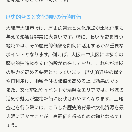
地域特性のポイント
地域特性を理解するための基本ツール
歴史的背景と文化施設の価値評価
大阪市の地域特性を査定に活用する方法
大阪府大阪市では、歴史的背景と文化施設が土地査定に
査定における地域特性の具体的な評価ポイ
与える影響は非常に大きいです。特に、長い歴史を持つ
ント
地域では、その歴史的価値を如何に活用するかが重要な
地域特性を反映させた高評価査定の実例
ポイントとなります。例えば、大阪市中央区には多くの
専門家が語る地域特性を活かした査定のポ
歴史的建造物や文化施設が点在しており、これらが地域
イント
の魅力を高める要素となっています。歴史的建物の保全
査定で高評価を得るための地域特性の押さ
や再利用は、地域全体の価値を高める上で効果的です。
え方
また、文化施設やイベントが活発なエリアでは、地域の
大阪府大阪市における土地査定の秘訣地域特性
活気や魅力が査定評価に反映されやすくなります。土地
をどう活かすか
査定を行う際には、こうした歴史的背景や文化資源を最
地域特性を最大限に活かす査定の秘訣
大限に活かすことが、高評価を得るための鍵となるでし
ょう。
大阪市内での地域特性を踏まえた査定事例