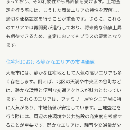
まっており、その利便性から高評価を受けます。土地査
地域特性を活かした査定事例
定を行う際には、こうした商業エリアの特性を理解し、
地域特性を最大限に活かした大阪府大阪市の土
適切な価格設定を行うことが重要です。さらに、これら
地査定方法
のエリアでは再開発が進行しており、将来的な価値上昇
も期待できるため、査定においてもプラスの要素となり
大阪市の土地査定に欠かせないポイント
ます。
地域特性に基づく査定方法の具体例
市場動向を踏まえた評価の方法
住宅地における静かなエリアの市場価値
エリアごとの土地利用の現状と将来展望
大阪市には、静かな住宅地として人気の高いエリアも多
地域特性が評価に与える具体的な影響
く存在します。例えば、北区の天満や中央区の谷町など
大阪市の地域特性を最大限に活かした査定
は、静かな環境と便利な交通アクセスが魅力となってい
の流れ
ます。これらのエリアは、ファミリー層やシニア層に特
大阪府大阪市で土地査定を受ける際の重要な地
に人気があり、市場価値が安定しています。土地査定を
域特性の理解
行う際には、周辺の住環境や公共施設の充実度を考慮す
大阪市の地域特性を理解するための基本知
ることが重要です。静かなエリアは、騒音や交通量が少