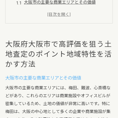
大阪市の主要な商業エリアとその価値
住宅地における静かなエリアの市場価値
公共交通機関へのアクセスが与える影響
周辺の商業施設と学校の存在が査定に与え
る効果
大阪府大阪市で高評価を狙う土
歴史的背景と文化施設の価値評価
地査定のポイント地域特性を活
地域の安全性がもたらす査定評価の向上
かす方法
大阪府大阪市の土地査定地域特性を理解し高評
価を得る秘訣
大阪市の主要な商業エリアとその価値
大阪市内のエリアごとの特性と市場動向
大阪市の主要な商業エリアには、梅田、難波、心斎橋な
地域特性を理解するための調査方法
どがあり、これらのエリアは商業施設やオフィスビルが
地域毎の需要と供給のバランス
密集しているため、土地の価値が非常に高いです。特に
専門家による正確な査定の重要性
梅田は、大阪の中心地として多くの企業や商業施設が集
地域の将来性とそれが査定に与える影響