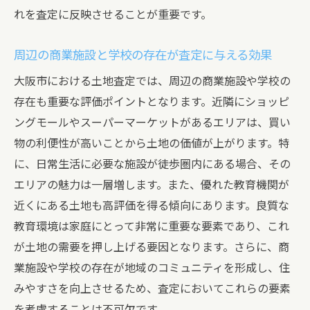
れを査定に反映させることが重要です。
クポイント
大阪市の査定における地域特性の最新トレ
周辺の商業施設と学校の存在が査定に与える効果
ンド
大阪市における土地査定では、周辺の商業施設や学校の
地域特性を押さえて大阪府大阪市で土地査定を
存在も重要な評価ポイントとなります。近隣にショッピ
高くする方法
ングモールやスーパーマーケットがあるエリアは、買い
地域特性を査定に反映させるためのステッ
物の利便性が高いことから土地の価値が上がります。特
プ
に、日常生活に必要な施設が徒歩圏内にある場合、その
大阪市内の主要エリアの価値を理解する
エリアの魅力は一層増します。また、優れた教育機関が
地域特性を活かした効果的な査定方法
近くにある土地も高評価を得る傾向にあります。良質な
査定前に知っておきたい地域の特性
教育環境は家庭にとって非常に重要な要素であり、これ
地域特性を査定に取り入れるためのヒント
が土地の需要を押し上げる要因となります。さらに、商
高評価を得るための地域特性の活用法
業施設や学校の存在が地域のコミュニティを形成し、住
みやすさを向上させるため、査定においてこれらの要素
大阪府大阪市で土地査定を高評価に導くための
を考慮することは不可欠です。