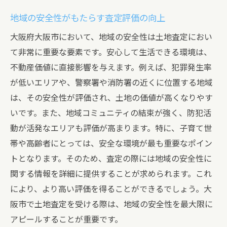
査定における地域特性の具体的な活用方法
地域の安全性がもたらす査定評価の向上
地域特性を理解するための情報収集方法
大阪府大阪市において、地域の安全性は土地査定におい
地域特性を活かすための査定準備
て非常に重要な要素です。安心して生活できる環境は、
大阪市の地域特性を理解するための専門家
不動産価値に直接影響を与えます。例えば、犯罪発生率
のアドバイス
が低いエリアや、警察署や消防署の近くに位置する地域
は、その安全性が評価され、土地の価値が高くなりやす
いです。また、地域コミュニティの結束が強く、防犯活
動が活発なエリアも評価が高まります。特に、子育て世
帯や高齢者にとっては、安全な環境が最も重要なポイン
トとなります。そのため、査定の際には地域の安全性に
関する情報を詳細に提供することが求められます。これ
により、より高い評価を得ることができるでしょう。大
阪市で土地査定を受ける際は、地域の安全性を最大限に
アピールすることが重要です。