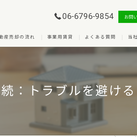
06-6796-9854
お問
動産売却の流れ
事業用賃貸
よくある質問
当
売却
購入
管理
相続：トラブルを避ける
賃貸
開業