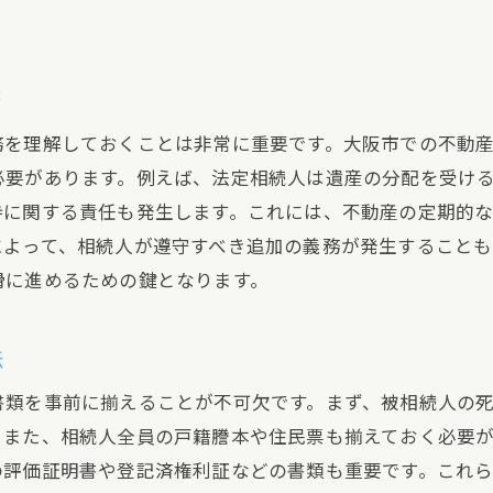
条例遵守に向けた具体的なステップ
大阪市特有の不動産相続トラブルを未然に防ぐ方法
よくある不動産相続トラブルとその原因
務
トラブルを防ぐための早期対策
務を理解しておくことは非常に重要です。大阪市での不動
相続人間のコミュニケーションの重要性
必要があります。例えば、法定相続人は遺産の分配を受け
専門家の力を借りるメリットと選び方
持に関する責任も発生します。これには、不動産の定期的
トラブル回避のための書類作成と管理術
によって、相続人が遵守すべき追加の義務が発生することも
滑に進めるための鍵となります。
実例から学ぶトラブル回避の具体策
不動産相続でよくあるトラブル大阪市の事例から学ぶ
法
遺産分割協議の失敗例とその教訓
相続登記の遅れが招く問題点
書類を事前に揃えることが不可欠です。まず、被相続人の
。また、相続人全員の戸籍謄本や住民票も揃えておく必要
不動産評価における争いの事例
の評価証明書や登記済権利証などの書類も重要です。これ
相続税の未払いが引き起こすトラブル