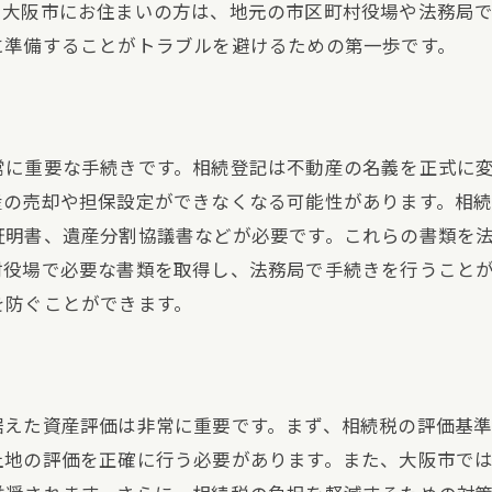
に大阪市にお住まいの方は、地元の市区町村役場や法務局
固定資産税の滞納リスクと対策
に準備することがトラブルを避けるための第一歩です。
相続人間の意見対立を解消する方法
大阪市の不動産相続税の負担を減らすためのポイント
相続税対策の基本戦略
常に重要な手続きです。相続登記は不動産の名義を正式に
生前贈与を活用した節税方法
産の売却や担保設定ができなくなる可能性があります。相
遺産分割の工夫で税負担を軽減する
証明書、遺産分割協議書などが必要です。これらの書類を
専門家と一緒に行う相続税シミュレーション
村役場で必要な書類を取得し、法務局で手続きを行うこと
控除や特例の適用条件とその利用法
を防ぐことができます。
相続税の納税資金を確保する手段
相続登記の重要性大阪市で確実に行うためのステップ
相続登記の基本とその流れ
据えた資産評価は非常に重要です。まず、相続税の評価基
大阪市での相続登記に必要な書類
土地の評価を正確に行う必要があります。また、大阪市で
登記申請の手続きと注意点