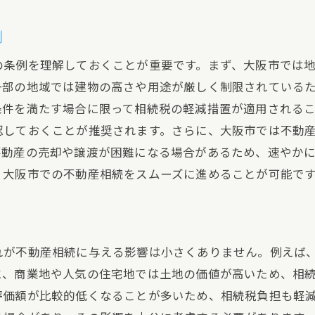
条例違反を防ぐための具体的なアクション
例
関係機関との連携方法
の条例を理解しておくことが重要です。まず、大阪市では
地域特性に合わせた相続計画の立て方
一部の地域では建物の高さや用途が厳しく制限されている
条例遵守のための専門家の活用
条件を満たす場合に限って相続税の軽減措置が適用される
認しておくことが推奨されます。さらに、大阪市では不動
不動産の売却や譲渡が困難になる場合があるため、速やか
、大阪市での不動産相続をスムーズに進めることが可能で
れが不動産相続に与える影響は小さくありません。例えば
に、商業地や人気の住宅地では土地の価値が高いため、相
評価額が比較的低くなることが多いため、相続税負担も軽