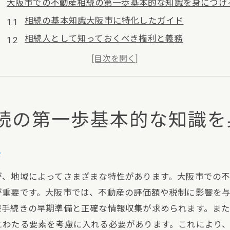
大阪市での不動産相続の第一歩基本的な知識を身につけ
相続の基本知識大阪市に特化したガイド
相続人として知っておくべき権利と義務
不動産相続に必要な書類とその準備方法
大阪市における相続登記の重要性
相続税を見据えた資産評価のポイント
相続手続きをスムーズに進めるためのチェックリス
続の第一歩基本的な知識を
大阪市の不動産相続手続き地域特性と条例の理解がカギ
大阪市の不動産相続に関する主要な条例
ド
地域特性が相続に与える影響とは
が、地域によってさまざまな特性があります。大阪市での
大阪市の不動産評価額とその算出方法
が重要です。大阪市では、不動産の評価額や税制に影響を
固定資産税の納付期限とその重要性
続手続きの早期準備と正確な情報収集が求められます。ま
地域ごとの不動産市場の動向と相続戦略
にわたる要素を考慮に入れる必要があります。これにより