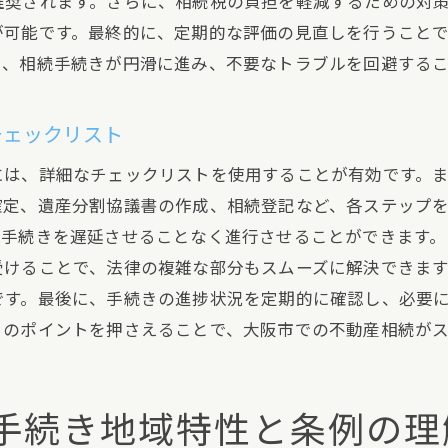
推奨されます。さらに、相続税の負担を軽減するための対
登記不備によるリスクとその対策
が可能です。最終的に、定期的な評価の見直しを行うこと
登記完了後の不動産管理方法
り、相続手続きが円滑に進み、不要なトラブルを回避する
専門家に依頼する際のポイント
大阪市の固定資産税相続における納付期限と注意点
チェックリスト
固定資産税とは何か
には、詳細なチェックリストを使用することが有効です。
納付期限を守るためのスケジュール管理
確定、遺産分割協議書の作成、相続登記など、各ステップ
納税通知書の確認方法とその重要性
、手続きを遅延させることなく進行させることができます
受けることで、法律の複雑な部分もスムーズに解決できま
延滞時のペナルティとその回避策
です。最後に、手続きの進捗状況を定期的に確認し、必要
納税資金を確保するための計画
らのポイントを押さえることで、大阪市での不動産相続がス
専門家のアドバイスを活用した納税対策
大阪市の不動産相続地域ごとの条例や規制の確認方法
地域ごとの条例の違いとその確認方法
手続き地域特性と条例の理
規制に対応するためのリサーチ方法