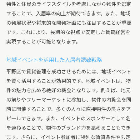
平野区特有のニーズを活かした管理術
特性と住民のライフスタイルを考慮しながら物件を選定
入居率を上げた物件管理の具体例
することで、入居率の向上が期待できます。また、地域
の発展状況や将来的な開発計画にも注目することが重要
成功事例に見る収益性向上の秘訣
です。これにより、長期的な視点で安定した賃貸経営を
効果的な物件改良による成功談
実現することが可能となります。
地域特性を活かした管理成功のケーススタ
ディ
地域イベントを活用した入居者誘致戦略
専門知識を活用した平野区での賃貸管理術
平野区で賃貸管理を成功させるためには、地域イベント
プロフェッショナルの知識を活かした管理
を賢く活用することが効果的です。地域イベントは、物
戦略
件の魅力を広める絶好の機会となります。例えば、地元
法律知識を活用したリスク回避
の祭りやフリーマーケットに参加し、物件の内覧会を同
最新技術を取り入れた管理効率化の方法
時に開催することで、多くの人々に直接物件の良さをア
専門家とのパートナーシップによる管理力
ピールできます。また、イベントのスポンサーとして名
強化
を連ねることで、物件のブランド力を高めることもでき
市場動向に基づいた知識のアップデート方
ます。さらに、イベント参加者に特別な賃貸条件や限定