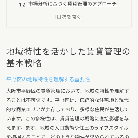
市場分析に基づく賃貸管理のアプローチ
地域の需要に応じた物件選定のポイント
地域イベントを活用した入居者誘致戦略
交通の利便性を活かした賃貸管理のメリッ
ト
地域特性を活かした賃貸管理の
地域コミュニティとの連携による管理効率
基本戦略
化
賃貸管理で重要な賃貸契約の結び方とは
平野区の地域特性を理解する重要性
契約書作成の際の注意点とポイント
大阪市平野区の賃貸管理において、地域の特性を理解す
賃貸契約でのリスク管理の方法
ることは不可欠です。平野区は、伝統的な住宅地と現代
入居者の要望を反映した契約条件の設定
的な商業エリアが共存しており、多様な住民が生活して
平野区における賃貸契約の最新トレンド
います。この多様性は、賃貸管理の戦略に直接影響を与
契約更新時の交渉術とその重要性
えます。まず、地域の人口動態や住民のライフスタイル
を把握することで、どのような物件が求められているの
適切な契約期間の設定とその影響