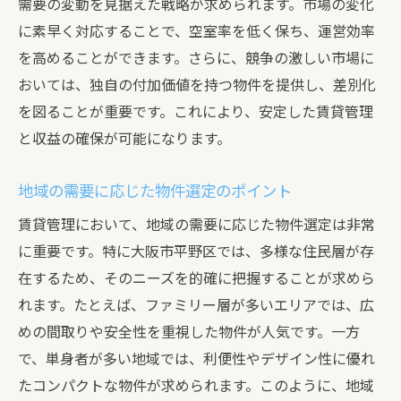
需要の変動を見据えた戦略が求められます。市場の変化
季節変動を見据えた収益計画の立案
に素早く対応することで、空室率を低く保ち、運営効率
収入源を多様化する賃貸管理方法
を高めることができます。さらに、競争の激しい市場に
長期的な収益確保のための資産管理
おいては、独自の付加価値を持つ物件を提供し、差別化
競争が激しい市場で賃貸管理を成功させる方法
を図ることが重要です。これにより、安定した賃貸管理
市場分析を基にした競争戦略の構築
と収益の確保が可能になります。
独自のプロモーション戦略で競争優位性を
地域の需要に応じた物件選定のポイント
確保
賃貸管理において、地域の需要に応じた物件選定は非常
競合物件との差別化ポイントを明確にする
に重要です。特に大阪市平野区では、多様な住民層が存
テクノロジーを活用した効率的な賃貸管理
在するため、そのニーズを的確に把握することが求めら
競争力を高めるためのコスト管理術
れます。たとえば、ファミリー層が多いエリアでは、広
市場変化に柔軟に対応するための体制構築
めの間取りや安全性を重視した物件が人気です。一方
大阪市平野区での物件管理の成功事例
で、単身者が多い地域では、利便性やデザイン性に優れ
成功事例から学ぶ地域密着型の賃貸管理
たコンパクトな物件が求められます。このように、地域