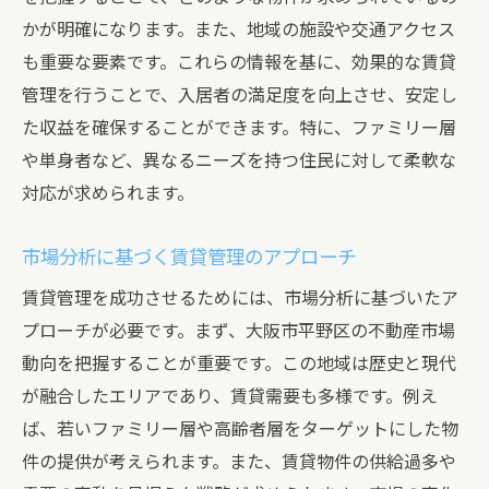
かが明確になります。また、地域の施設や交通アクセス
入居者満足度を高める賃貸管理のポイント
も重要な要素です。これらの情報を基に、効果的な賃貸
入居者ニーズに応じたサービス提供
管理を行うことで、入居者の満足度を向上させ、安定し
迅速なトラブル対応とその仕組み
た収益を確保することができます。特に、ファミリー層
住環境の向上を図る定期的なメンテナンス
や単身者など、異なるニーズを持つ住民に対して柔軟な
入居者コミュニティの形成による満足度向
対応が求められます。
上
リピーターを増やすための入居者フォロー
市場分析に基づく賃貸管理のアプローチ
アップ
賃貸管理を成功させるためには、市場分析に基づいたア
入居者サポート体制の強化策
プローチが必要です。まず、大阪市平野区の不動産市場
安定した収益を生む賃貸管理の秘訣
動向を把握することが重要です。この地域は歴史と現代
が融合したエリアであり、賃貸需要も多様です。例え
空室リスクを最小限にする賃貸戦略
ば、若いファミリー層や高齢者層をターゲットにした物
賃料設定の柔軟性とその効果
件の提供が考えられます。また、賃貸物件の供給過多や
収益性を高めるための物件改良のアイデア