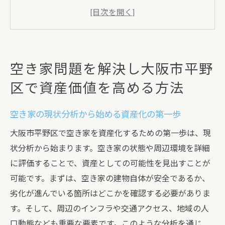
歩
地域のニーズを活かした空き家活用計画の
立案
空き家再生における行政支援の活用方法
空き家問題を解決し大阪市平野
地元不動産市場の動向を把握して最適な資
区で資産価値を高める方法
産活用を
空き家管理のポイントとトラブル回避策
空き家の現状分析から始める資産化の第一歩
持続可能な空き家の活用方法を探る
大阪市平野区で空き家を資産化するための第一歩は、現
大阪市平野区で空き家を資産に変えるための革
状分析から始まります。空き家の状態や周辺環境を詳細
新的アプローチ
に評価することで、資産としての可能性を見出すことが
最新技術を駆使した空き家のリノベーショ
可能です。まずは、空き家の建物自体が安全であるか、
ン事例
劣化が進んでいる箇所はどこかを確認する必要がありま
地域コミュニティと連携した空き家活用の
す。そして、周辺のインフラや交通アクセス、地域の人
利点
口動態なども重要な要素です。このような分析を通じ