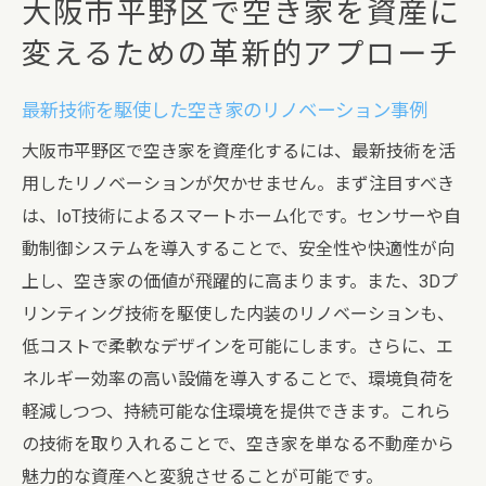
大阪市平野区で空き家を資産に
成果
変えるための革新的アプローチ
空き家リノベーションによる資産価値の向
上事例
最新技術を駆使した空き家のリノベーション事例
空き家の持続可能な活用を実現した成功事
例
大阪市平野区で空き家を資産化するには、最新技術を活
用したリノベーションが欠かせません。まず注目すべき
コミュニティビルディングとしての空き家
は、IoT技術によるスマートホーム化です。センサーや自
活用の教訓
動制御システムを導入することで、安全性や快適性が向
空き家を資産に変えたプロセスとその成果
上し、空き家の価値が飛躍的に高まります。また、3Dプ
リンティング技術を駆使した内装のリノベーションも、
低コストで柔軟なデザインを可能にします。さらに、エ
ネルギー効率の高い設備を導入することで、環境負荷を
軽減しつつ、持続可能な住環境を提供できます。これら
の技術を取り入れることで、空き家を単なる不動産から
魅力的な資産へと変貌させることが可能です。