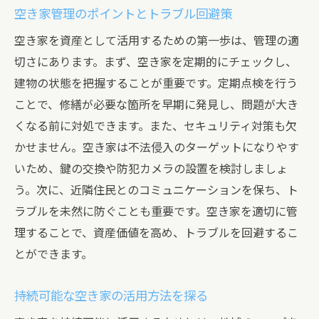
空き家管理のポイントとトラブル回避策
の選び方
空き家を資産として活用するための第一歩は、管理の適
大阪市平野区の地域ニーズに合わせた空き家活
切さにあります。まず、空き家を定期的にチェックし、
用アイデア
建物の状態を把握することが重要です。定期点検を行う
地域特性を活かした空き家の新たな活用法
ことで、修繕が必要な箇所を早期に発見し、問題が大き
地域住民の声を反映した空き家プロジェク
くなる前に対処できます。また、セキュリティ対策も欠
ト
かせません。空き家は不法侵入のターゲットになりやす
空き家を活かした地域福祉サービスの展開
いため、鍵の交換や防犯カメラの設置を検討しましょ
教育施設としての空き家活用の可能性
う。次に、近隣住民とのコミュニケーションを保ち、ト
地域経済に貢献する空き家ビジネスアイデ
ラブルを未然に防ぐことも重要です。空き家を適切に管
ア
理することで、資産価値を高め、トラブルを回避するこ
空き家活用による地域社会の課題解決
とができます。
空き家の現状を見極め資産化を実現するステッ
持続可能な空き家の活用方法を探る
プ