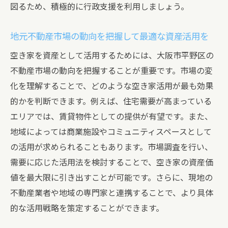
図るため、積極的に行政支援を利用しましょう。
空き家を活用した地域社会の再構築
空き家を魅力的な資産にリノベーションする秘
地元不動産市場の動向を把握して最適な資産活用を
訣
空き家を資産として活用するためには、大阪市平野区の
空き家の魅力を引き出すデザインアイディ
不動産市場の動向を把握することが重要です。市場の変
ア
化を理解することで、どのような空き家活用が最も効果
予算に応じた空き家リノベーションプラン
的かを判断できます。例えば、住宅需要が高まっている
の策定
エリアでは、賃貸物件としての提供が有望です。また、
リノベーションによる価値向上の成功ポイ
地域によっては商業施設やコミュニティスペースとして
ント
の活用が求められることもあります。市場調査を行い、
空き家の耐震性を強化するリノベーション
需要に応じた活用法を検討することで、空き家の資産価
技術
値を最大限に引き出すことが可能です。さらに、現地の
不動産業者や地域の専門家と連携することで、より具体
エコフレンドリーな空き家リノベーション
的な活用戦略を策定することができます。
事例
プロフェッショナルなリノベーション業者