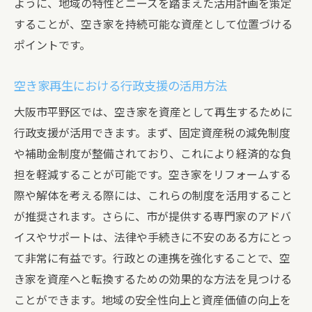
ように、地域の特性とニーズを踏まえた活用計画を策定
空き家の資産価値を増幅するための法的手
することが、空き家を持続可能な資産として位置づける
続き
ポイントです。
空き家を活用した地域ブランドの構築
空き家リノベーションの成功事例を学ぶ
空き家再生における行政支援の活用方法
大阪市平野区で空き家を活用し地域活性化を目
大阪市平野区では、空き家を資産として再生するために
指す
行政支援が活用できます。まず、固定資産税の減免制度
地域イベントを通じた空き家の活用促進
や補助金制度が整備されており、これにより経済的な負
空き家を活用したコミュニティスペースの
担を軽減することが可能です。空き家をリフォームする
創出
際や解体を考える際には、これらの制度を活用すること
が推奨されます。さらに、市が提供する専門家のアドバ
地域住民と協力した空き家リノベーション
イスやサポートは、法律や手続きに不安のある方にとっ
プロジェクト
て非常に有益です。行政との連携を強化することで、空
空き家を活用した観光資源としての可能性
き家を資産へと転換するための効果的な方法を見つける
地域経済を活性化する空き家ビジネスモデ
ことができます。地域の安全性向上と資産価値の向上を
ル