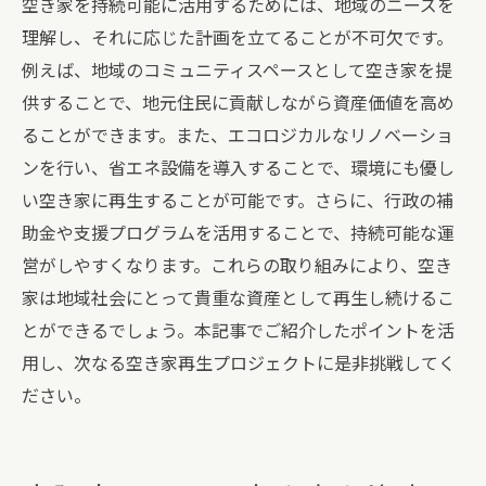
空き家を持続可能に活用するためには、地域のニーズを
空き家の状態把握と改善ポイントの特定
理解し、それに応じた計画を立てることが不可欠です。
地域不動産市場の分析と空き家活用戦略の
例えば、地域のコミュニティスペースとして空き家を提
策定
供することで、地元住民に貢献しながら資産価値を高め
資産価値を高めるための空き家管理手法
ることができます。また、エコロジカルなリノベーショ
行政支援と補助金を利用した空き家活用
ンを行い、省エネ設備を導入することで、環境にも優し
空き家の法的手続きと所有権移転のポイン
い空き家に再生することが可能です。さらに、行政の補
ト
助金や支援プログラムを活用することで、持続可能な運
空き家を資産に変えるための具体的な行動
営がしやすくなります。これらの取り組みにより、空き
計画
家は地域社会にとって貴重な資産として再生し続けるこ
空き家を新たな資産に変えるための成功事例と
とができるでしょう。本記事でご紹介したポイントを活
教訓
用し、次なる空き家再生プロジェクトに是非挑戦してく
空き家活用に成功した事例から学ぶポイン
ださい。
ト
地域社会と連携した空き家プロジェクトの