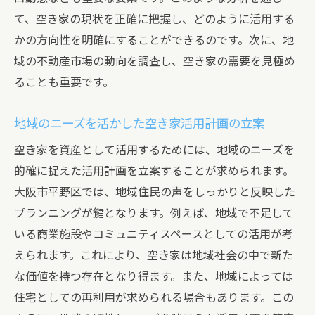
空き家を活用したサステナブルなビジネス
て、空き家の現状を正確に把握し、どのように活用する
モデル
かの方向性を明確にすることができるのです。次に、地
空き家の活用に向けたクリエイティブなア
域の不動産市場の動向を調査し、空き家の需要を見極め
イディア
ることも重要です。
デジタルツールを活用した空き家管理の効
率化
地域のニーズを活かした空き家活用計画の立案
環境に優しい建築資材の選定と活用
空き家を資産として活用するためには、地域のニーズを
空き家を宝に変える！大阪市平野区の資産価値
的確に捉えた活用計画を立案することが求められます。
向上術
大阪市平野区では、地域住民の声をしっかりと反映した
プランニングが鍵となります。例えば、地域で不足して
空き家を魅力的にするリノベーションのヒ
いる商業施設やコミュニティスペースとしての活用が考
ント
えられます。これにより、空き家は地域社会の中で新た
投資価値を高めるための空き家管理戦略
な価値を持つ存在となり得ます。また、地域によっては
地域文化を反映させた空き家活用の新しい
住宅としての再利用が求められる場合もあります。この
形