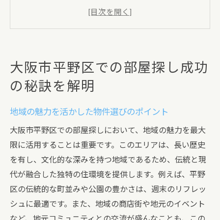
不動産市場の動向を踏まえたタイミング戦
略
理想の住まいを見つけるための事前準備
部屋探しの合間に知っておくべき注意点
大阪市平野区での部屋探し成功
大阪市平野区ならではの特色を活かす
の秘訣を解明
部屋探し初心者が大阪市平野区で成功するため
のステップ
地域の魅力を活かした物件選びのポイント
初めての部屋探しで押さえておくべき基礎
大阪市平野区での部屋探しにおいて、地域の魅力を最大
知識
限に活用することは重要です。このエリアは、長い歴史
賃貸契約の流れを理解してスムーズに進め
を有し、文化的な深みを持つ地域であるため、伝統と現
る
代が融合した独特の住環境を提供します。例えば、平野
地元の不動産業者を上手に活用する方法
区の伝統的な町並みや公園の豊かさは、週末のリフレッ
予算に合わせた現実的な物件選び
シュに最適です。また、地域の商店街や地元のイベント
地域の特性を理解した物件見学のポイント
など、地元コミュニティとの交流が盛んなことも、この