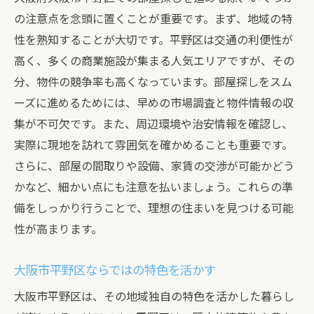
択
の注意点を念頭に置くことが重要です。まず、地域の特
地域特性を活かした住まいの選び方
性を熟知することが大切です。平野区は交通の利便性が
自然環境を重視したエリアの特徴を理解
高く、多くの商業施設が集まる人気エリアですが、その
地域独自の生活スタイルを楽しむ方法
分、物件の競争率も高くなっています。部屋探しをスム
大阪市平野区の地域特性がもたらすメリッ
ーズに進めるためには、早めの市場調査と物件情報の収
ト
集が不可欠です。また、周辺環境や治安情報を確認し、
実際に現地を訪れて雰囲気を確かめることも重要です。
部屋探しを成功に導く大阪市平野区の魅力とは
さらに、部屋の間取りや設備、家賃の交渉が可能かどう
安心して暮らせる治安の良さをチェック
かなど、細かい点にも注意を払いましょう。これらの準
地域ならではのイベントやアクティビティ
備をしっかり行うことで、理想の住まいを見つける可能
大阪市平野区の地元グルメを楽しむ
性が高まります。
新旧が融合した魅力的な街並みの特徴
エコロジーに配慮した住環境の選び方
大阪市平野区ならではの特色を活かす
地域の魅力を最大限に活かすためのヒント
大阪市平野区は、その地域独自の特色を活かした暮らし