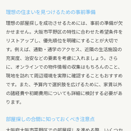
周辺施設情報を駆使して平野区で理想の部屋を
見つける
理想の住まいを見つけるための事前準備
買い物や生活施設の利便性を確認する
理想の部屋探しを成功させるためには、事前の準備が欠
教育機関と子ども向け施設の充実度をチェ
かせません。大阪市平野区の特性に合わせた希望条件を
ック
リストアップし、優先順位を明確にすることが大切で
地域の医療施設の充実度を見極める
す。例えば、通勤・通学のアクセス、近隣の生活施設の
娯楽施設や公園の近隣環境の調査方法
充実度、治安などの要素を考慮に入れましょう。さら
に、オンラインでの物件情報の収集はもちろんのこと、
周辺施設情報をもとにした住みやすさの評
現地を訪れて周辺環境を実際に確認することもおすすめ
価
です。また、予算内で選択肢を広げるために、家賃以外
生活スタイルに合った周辺施設の選び方
の諸経費や初期費用についても詳細に検討する必要があ
大阪市平野区の地域特性を理解して部屋探しを
ります。
成功させる
地域の歴史と文化を踏まえた住環境選び
部屋探しの合間に知っておくべき注意点
地元コミュニティとの関わりを考慮した選
大阪府大阪市平野区での部屋探しを進める際、いくつか