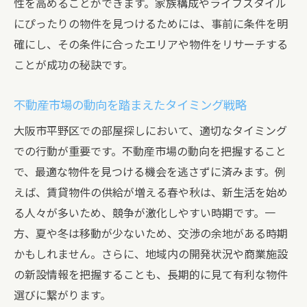
性を高めることができます。家族構成やライフスタイル
賃料の相場を理解してお得に賃借する
にぴったりの物件を見つけるためには、事前に条件を明
エリア別の人気物件のトレンド分析
確にし、その条件に合ったエリアや物件をリサーチする
市場動向を踏まえた交渉のテクニック
ことが成功の秘訣です。
地域の将来性を見越した資産価値の考察
市場情報を活用した効果的な部屋探し
不動産市場の動向を踏まえたタイミング戦略
大阪市平野区の交通利便性を活かした部屋探し
大阪市平野区での部屋探しにおいて、適切なタイミング
主要駅からのアクセスを重視した選び方
での行動が重要です。不動産市場の動向を把握すること
通勤・通学に便利な立地の見極め方
で、最適な物件を見つける機会を逃さずに済みます。例
えば、賃貸物件の供給が増える春や秋は、新生活を始め
公共交通機関の利用状況を確認するポイン
る人々が多いため、競争が激化しやすい時期です。一
ト
方、夏や冬は移動が少ないため、交渉の余地がある時期
交通利便性を最大限に活かした物件選び
かもしれません。さらに、地域内の開発状況や商業施設
日常の移動が快適になる周辺環境の選定
の新設情報を把握することも、長期的に見て有利な物件
交通アクセスが生活に与える影響を考える
選びに繋がります。