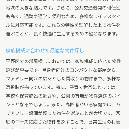
地域の大きな魅力です。さらに、公共交通機関の利便性
大阪市平野区での安心できる部屋探しのコ
も高く、通勤や通学に便利なため、多様なライフスタイ
ツ
ルに対応可能です。これらの特性を理解した上で物件を
大阪市平野区の部屋探しで理想の住まいを見つ
選ぶことが、長く快適に生活するための鍵となります。
ける方法
理想の条件リストを作成して効率的に探す
家族構成に合わせた最適な物件探し
内覧時に確認すべきチェックポイント
平野区での部屋探しにおいては、家族構成に応じた物件
住みやすさを重視した環境選び
選びが重要です。単身者向けのコンパクトな部屋から、
物件選びに役立つインターネットの活用法
ファミリー向けの広々とした間取りの物件まで、多様な
周辺環境と将来の利便性を考慮した選択
選択肢が揃っています。特に、子育て世帯にとっては、
専門家の意見を取り入れた決定プロセス
学校や保育施設の近さや、公園の有無が物件選びのポイ
平野区での部屋探しを成功させるための市場情
ントとなるでしょう。また、高齢者がいる家庭では、バ
報の活用法
リアフリー設備が整った物件を選ぶことが大切です。家
庭のニーズに応じた物件を探すことで、日常生活の利便
最新の不動産市場情報を得る方法