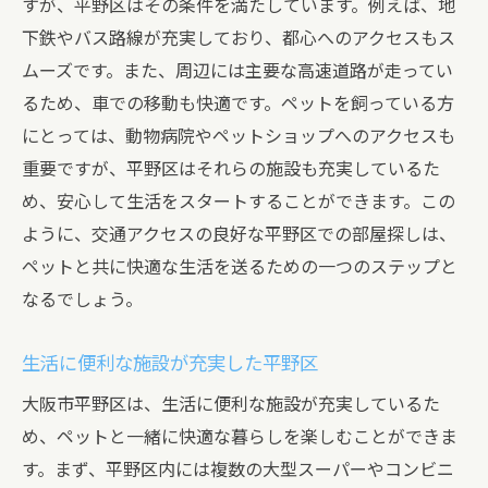
すが、平野区はその条件を満たしています。例えば、地
ペット可物件専門のサイトを活用
下鉄やバス路線が充実しており、都心へのアクセスもス
オフラインでの物件探しのメリット
ムーズです。また、周辺には主要な高速道路が走ってい
成功する部屋探しのための行動計画
るため、車での移動も快適です。ペットを飼っている方
大阪市平野区で安心してペットと暮らせる部屋
にとっては、動物病院やペットショップへのアクセスも
探しのコツ
重要ですが、平野区はそれらの施設も充実しているた
トラブルを未然に防ぐための準備
め、安心して生活をスタートすることができます。この
ように、交通アクセスの良好な平野区での部屋探しは、
ペットが快適に過ごせる空間作り
ペットと共に快適な生活を送るための一つのステップと
ペットの習慣に合わせた物件選び
なるでしょう。
周囲の住人との良好な関係構築
契約前に確認すべき禁止事項
生活に便利な施設が充実した平野区
ペットに優しい町の地域活動を知る
大阪市平野区は、生活に便利な施設が充実しているた
部屋探しに役立つ大阪市平野区のペット可物件
め、ペットと一緒に快適な暮らしを楽しむことができま
最新情報
す。まず、平野区内には複数の大型スーパーやコンビニ