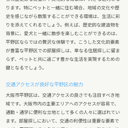
ります。特にペットと一緒に住む場合、地域の文化や歴
大阪市平野区での部屋探しペットとの新生活を
史を感じながら散策することができる環境は、生活に彩
始めるためのステップ
りを添えてくれるでしょう。例えば、歴史的な建造物を
予算設定と資金計画の立て方
背景に、愛犬と一緒に散歩を楽しむことができるのは、
物件検索サイトを活用する方法
平野区ならではの贅沢な体験です。こうした文化的要素
内見時に確認すべきポイント
が豊富な平野区での部屋探しは、単なる住居探しに留ま
申し込みから契約までの流れ
らず、ペットと共に過ごす豊かな生活を実現するための
引っ越し前に準備すべき事項
鍵となるでしょう。
新生活を快適に始めるためのヒント
交通アクセスが良好な平野区の魅力
ペット可物件の探し方大阪市平野区での部屋探
し成功の秘訣
大阪市平野区は、交通アクセスの良さでも注目すべき地
域です。大阪市内の主要エリアへのアクセスが容易で、
検索エンジンを駆使した効率的な探し方
通勤・通学に便利な立地として多くの人々に選ばれてい
SNSや口コミを活用した情報収集
ます。部屋探しにおいて、交通の利便性は重要な要素で
不動産エージェントとの連携方法