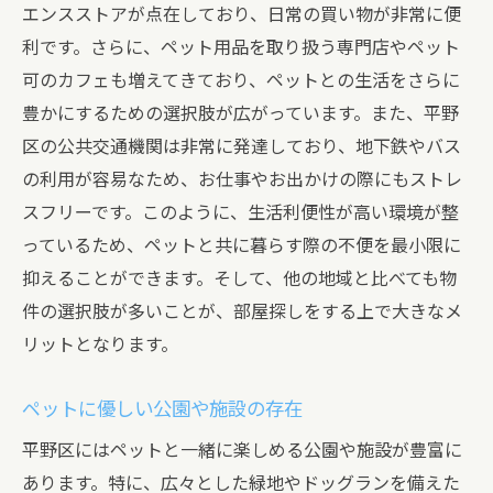
新築物件とリノベーション物件の選び方
エンスストアが点在しており、日常の買い物が非常に便
賃料相場とお得な物件情報
利です。さらに、ペット用品を取り扱う専門店やペット
ペット可物件の最新トレンドをチェック
可のカフェも増えてきており、ペットとの生活をさらに
豊かにするための選択肢が広がっています。また、平野
即入居可能な物件情報の探し方
区の公共交通機関は非常に発達しており、地下鉄やバス
長期的に住みやすいエリアの選定
の利用が容易なため、お仕事やお出かけの際にもストレ
ペット可物件の空き状況を把握する
スフリーです。このように、生活利便性が高い環境が整
大阪市平野区で理想のペット可物件を見つける
っているため、ペットと共に暮らす際の不便を最小限に
ためのガイド
抑えることができます。そして、他の地域と比べても物
自分とペットのライフスタイルを考える
件の選択肢が多いことが、部屋探しをする上で大きなメ
ペットのための特別な設備を確認
リットとなります。
ペットと暮らすための重要な法律知識
ペットに優しい公園や施設の存在
快適に暮らせる物件の条件を明確に
ペット飼育に寛容な物件の見分け方
平野区にはペットと一緒に楽しめる公園や施設が豊富に
あります。特に、広々とした緑地やドッグランを備えた
地域特性を活かした部屋探しのコツ