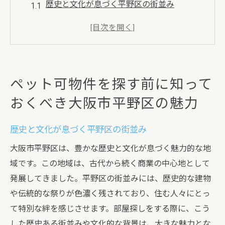
歴史と文化が息づく平野区の街並み
交通アクセスが良好な平野区の魅力
生活に便利な施設が充実した平野区
ペットに優しい公園や施設の存在
地域コミュニティの温かさと安心感
ペット可物件を探す前に知って
平野区でのペット共生のメリット
おくべき大阪市平野区の魅力
部屋探しのポイント大阪市平野区でペットと快
適に暮らすために
歴史と文化が息づく平野区の街並み
ペット可物件の選び方と注意点
大阪市平野区は、豊かな歴史と文化が息づく魅力的な地
理想の間取りと設備を見極める
域です。この地域は、古代から続く商業の中心地として
ペットのための環境チェックリスト
発展してきました。平野区の街並みには、歴史的な建物
賃貸契約時に確認すべき重要事項
や伝統的な祭りが色濃く残されており、住む人々にとっ
周辺環境の安全性とペットの散歩道
て特別な絆を感じさせます。部屋探しをする際に、こう
した歴史ある街並みや文化的な背景は、大きな魅力とな
信頼できる不動産業者の選び方