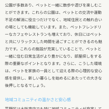
公園が多数あり、ペットと一緒に散歩や遊びを楽しむこ
部屋探しを成功させる大阪市平野区でのペット
とができます。これらの公園は、ペットとの交流や運動
可物件の選び方
不足の解消に役立つだけでなく、地域住民との触れ合い
物件選びで失敗しないための注意点
の場としても機能しています。また、ペットフレンドリ
ペットの種類に合わせた物件を見つける
ーなカフェやレストランも増えており、休日にはペット
ペット共生型住宅の魅力と選び方
と共にリラックスした時間を過ごすことができるのも魅
ライフステージに応じた物件の選定
力です。これらの施設が充実していることで、ペットと
物件の候補を絞り込む効果的な方法
一緒に住む日常生活がより豊かになり、部屋探しをする
際の重要なポイントとなります。さらに、こうした環境
ペットと共に安心して暮らせる環境作り
は、ペットを家族の一員として迎える際の心理的な安心
感を提供し、新しい暮らしを始めるにあたっての大きな
後押しとなるでしょう。
地域コミュニティの温かさと安心感
平野区は大阪市内でも特に地域コミュニティが充実して