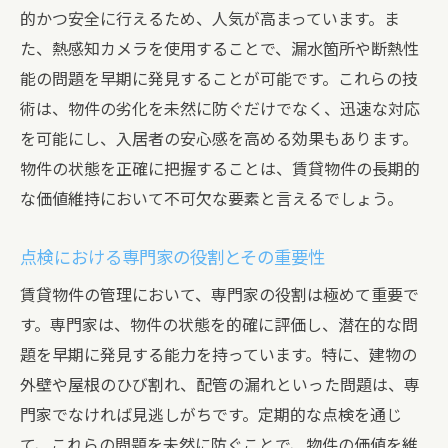
イス
的かつ安全に行えるため、人気が高まっています。ま
安心経営を実現するための基本原則
た、熱感知カメラを使用することで、漏水箇所や断熱性
リスク管理の重要性とその方法
能の問題を早期に発見することが可能です。これらの技
プロフェッショナルから得る運営の知恵
術は、物件の劣化を未然に防ぐだけでなく、迅速な対応
継続的な学びが安心経営を支える理由
を可能にし、入居者の安心感を高める効果もあります。
物件の状態を正確に把握することは、賃貸物件の長期的
長期安定経営のためのリスクヘッジ
な価値維持において不可欠な要素と言えるでしょう。
アドバイザーとの連携で得られる安心感
入居者満足度アップの鍵は賃貸管理にあり
点検における専門家の役割とその重要性
入居者満足度向上のための管理法
賃貸物件の管理において、専門家の役割は極めて重要で
満足度調査を基にした改善策
す。専門家は、物件の状態を的確に評価し、潜在的な問
入居者のニーズに応える迅速な対応
題を早期に発見する能力を持っています。特に、建物の
満足度が賃貸経営に与えるインパクト
外壁や屋根のひび割れ、配管の漏れといった問題は、専
快適な居住環境を提供するための工夫
門家でなければ見逃しがちです。定期的な点検を通じ
入居者満足がリピーターを生む理由
て、これらの問題を未然に防ぐことで、物件の価値を維