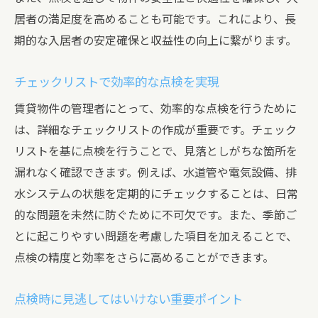
術
居者の満足度を高めることも可能です。これにより、長
期的な入居者の安定確保と収益性の向上に繋がります。
入居者満足度向上のための定期連絡
迅速な対応がもたらす安心感が賃貸管理の成功
チェックリストで効率的な点検を実現
を支える
賃貸物件の管理者にとって、効率的な点検を行うために
迅速な対応が生む安心感とその影響
は、詳細なチェックリストの作成が重要です。チェック
緊急時の対応マニュアル作成法
リストを基に点検を行うことで、見落としがちな箇所を
トラブル対応のスピードアップ術
漏れなく確認できます。例えば、水道管や電気設備、排
入居者からの信頼を得るための対応策
水システムの状態を定期的にチェックすることは、日常
問題解決の優先順位とその理由
的な問題を未然に防ぐために不可欠です。また、季節ご
迅速な対応を可能にする体制づくり
とに起こりやすい問題を考慮した項目を加えることで、
法律に基づいた管理体制が賃貸物件の価値を保
点検の精度と効率をさらに高めることができます。
つ
点検時に見逃してはいけない重要ポイント
法律遵守の重要性とその影響