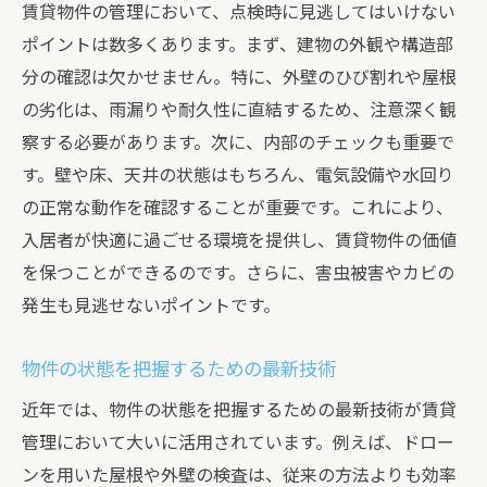
契約書の見直しと更新のポイント
賃貸物件の管理において、点検時に見逃してはいけない
ポイントは数多くあります。まず、建物の外観や構造部
賃貸経営における法的知識の必要性
分の確認は欠かせません。特に、外壁のひび割れや屋根
管理体制を整えるための法的アドバイス
の劣化は、雨漏りや耐久性に直結するため、注意深く観
法改正に対応するための情報収集法
察する必要があります。次に、内部のチェックも重要で
法律に基づく管理で安心と信頼を提供
す。壁や床、天井の状態はもちろん、電気設備や水回り
賃貸物件の管理で収益を最大化する方法を解説
の正常な動作を確認することが重要です。これにより、
収益最大化のための管理戦略
入居者が快適に過ごせる環境を提供し、賃貸物件の価値
空室率を下げるための具体的施策
を保つことができるのです。さらに、害虫被害やカビの
発生も見逃せないポイントです。
管理コスト削減と収益向上の両立方法
物件の魅力をアップさせる管理技術
物件の状態を把握するための最新技術
賃貸市場の動向を踏まえた戦略立案
近年では、物件の状態を把握するための最新技術が賃貸
収益分析を基にした運営改善策
管理において大いに活用されています。例えば、ドロー
安心して賃貸経営を続けるためのプロのアドバ
ンを用いた屋根や外壁の検査は、従来の方法よりも効率