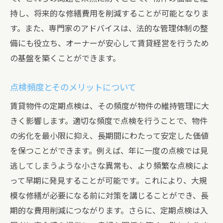
持し、将来的な修繕費用を削減することが可能となりま
トラブル解決の迅速さが賃貸物件の評価を上げ
す。また、専門家のアドバイスは、法的な管理体制の整
る
備にも役立ち、オーナーが安心して賃貸経営を行うため
トラブルシューティングの基本
の基盤を築くことができます。
迅速な対応で評価を上げる方法
トラブルの根本原因を特定する技術
点検頻度とそのメリットについて
迅速な問題解決が信頼を築く理由
賃貸物件の定期点検は、その頻度が物件の維持管理に大
評価を高めるための問題解決プロセス
きく影響します。適切な頻度で点検を行うことで、物件
解決策を事前に準備する重要性
の劣化を最小限に抑え、長期間にわたって安定した価値
を保つことができます。例えば、年に一度の点検では見
逃してしまうような小さな異常も、より頻繁な点検によ
って早期に発見することが可能です。これにより、大規
模な修繕が必要になる前に対策を講じることができ、長
期的な費用削減につながります。さらに、定期点検は入