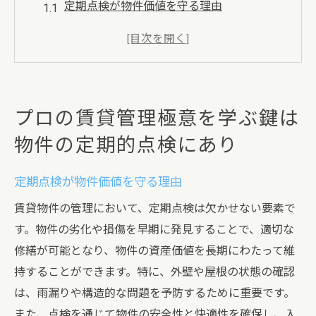
定期点検が物件価値を守る理由
チェックリストで効率的な点検を実現
点検時に見逃してはいけない重要ポイント
物件の状態を把握するための最新技術
点検における専門家の役割とその重要性
プロの賃貸管理極意を学ぶ鍵は
点検頻度とそのメリットについて
物件の定期的点検にあり
成功する賃貸経営は入居者とのコミュニケーシ
ョンから始まる
定期点検が物件価値を守る理由
入居者との信頼関係構築の重要性
賃貸物件の管理において、定期点検は欠かせない要素で
コミュニケーションツールの活用法
す。物件の劣化や損傷を早期に発見することで、適切な
入居者の声を経営に活かす方法
修繕が可能となり、物件の資産価値を長期にわたって維
コミュニケーションを円滑にするためのヒ
持することができます。特に、外壁や屋根の状態の確認
ント
は、雨漏りや構造的な問題を予防するために重要です。
トラブルを未然に防ぐコミュニケーション
また、点検を通じて物件の安全性と快適性を確保し、入