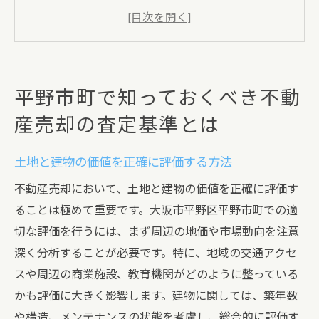
周辺環境が不動産価格に与える影響
競合物件との比較による価格設定
過去の売却事例から学ぶ査定のポイント
時期に応じた価格調整の重要性
平野市町で知っておくべき不動
査定基準の透明性と信頼性を確保する
産売却の査定基準とは
査定で差がつく！大阪市平野区の不動産売却成
功の秘訣
土地と建物の価値を正確に評価する方法
プロフェッショナルな不動産会社の選び方
不動産売却において、土地と建物の価値を正確に評価す
市場トレンドを活用した価格戦略
ることは極めて重要です。大阪市平野区平野市町での適
物件の魅力を最大限に引き出す方法
切な評価を行うには、まず周辺の地価や市場動向を注意
売却前に行うべきメンテナンスとは
深く分析することが必要です。特に、地域の交通アクセ
売却活動の進行管理とフィードバック
スや周辺の商業施設、教育機関がどのように整っている
かも評価に大きく影響します。建物に関しては、築年数
買い手の心理を理解した交渉術
や構造、メンテナンスの状態を考慮し、総合的に評価す