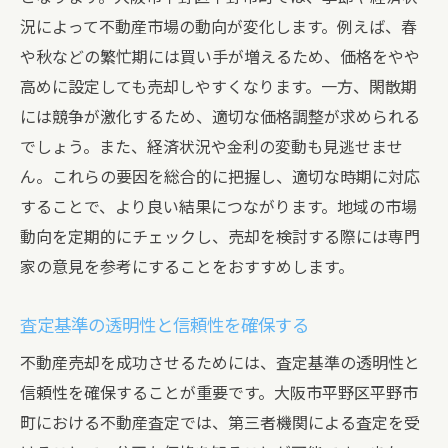
況によって不動産市場の動向が変化します。例えば、春
向の重要性
や秋などの繁忙期には買い手が増えるため、価格をやや
市場動向を反映した査定基準の策定
高めに設定しても売却しやすくなります。一方、閑散期
地域特性を踏まえた市場分析手法
には競争が激化するため、適切な価格調整が求められる
過去のデータを活かした市場予測
でしょう。また、経済状況や金利の変動も見逃せませ
不動産政策と市場動向の関連性
ん。これらの要因を総合的に把握し、適切な時期に対応
市場変化に対する迅速な対応策
することで、より良い結果につながります。地域の市場
市場の未来を見据えた長期的戦略
動向を定期的にチェックし、売却を検討する際には専門
家の意見を参考にすることをおすすめします。
査定基準の透明性と信頼性を確保する
不動産売却を成功させるためには、査定基準の透明性と
信頼性を確保することが重要です。大阪市平野区平野市
町における不動産査定では、第三者機関による査定を受