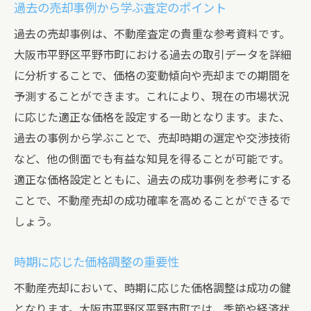
各社の査定方針を見極めるポイント
過去の売却事例から学ぶ査定のポイント
査定結果を活用した価格交渉の進め方
過去の売却事例は、不動産査定の貴重な参考資料です。
適切な査定結果を得るためのコツ
大阪市平野区平野市町における過去の取引データを詳細
に分析することで、価格の変動傾向や売却までの期間を
査定比較から見る市場動向の分析
予測することができます。これにより、現在の市場状況
理想的な価格設定による売却成功事例
に応じた適正な価格を設定する一助となります。また、
不動産売却を最大化する平野市町での査定のポ
過去の事例から学ぶことで、売却時期の選定や交渉技術
イント
など、他の側面でも有益な知見を得ることが可能です。
査定の精度を高めるための準備
適正な価格設定とともに、過去の成功事例を参考にする
物件の隠れた価値を引き出す方法
ことで、不動産売却の成功確率を高めることができるで
最新の査定技術を活用した分析
しょう。
市場価格を超える価値提案の作成
時期に応じた価格調整の重要性
顧客ニーズに応じた提案力の強化
査定業務における倫理と信頼の確保
不動産売却において、時期に応じた価格調整は成功の鍵
となります。大阪市平野区平野市町では、季節や経済状
平野市町の不動産査定で成功するための市場動