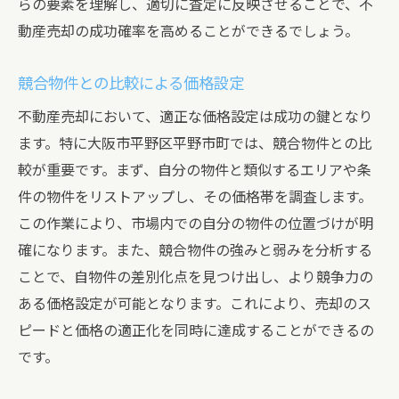
らの要素を理解し、適切に査定に反映させることで、不
契約条件の調整と最終交渉
動産売却の成功確率を高めることができるでしょう。
売却後の手続きとサポート
地域に特化した査定で平野市町の不動産売却を
競合物件との比較による価格設定
スムーズに
不動産売却において、適正な価格設定は成功の鍵となり
地域の特徴を活かした査定の進め方
ます。特に大阪市平野区平野市町では、競合物件との比
専門家が見る地域特有の査定要素
較が重要です。まず、自分の物件と類似するエリアや条
件の物件をリストアップし、その価格帯を調査します。
地元の実績を持つ不動産会社のメリット
この作業により、市場内での自分の物件の位置づけが明
地域コミュニティと協力した売却活動
確になります。また、競合物件の強みと弱みを分析する
地域イベントを活用した販促活動
ことで、自物件の差別化点を見つけ出し、より競争力の
地域情報を反映したマーケティング戦略
ある価格設定が可能となります。これにより、売却のス
複数社の査定比較で見極める平野市町の最適な
ピードと価格の適正化を同時に達成することができるの
売却価格
です。
査定額の違いを理解する方法