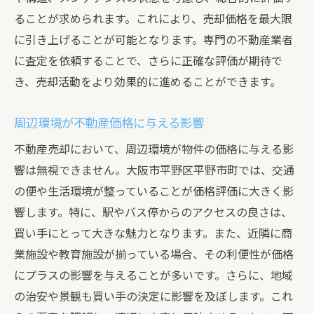
市場動向を掴む！平野市町での不動産売却のタ
ることが求められます。これにより、売却価格を最大限
イミング
に引き上げることが可能となります。専門の不動産業者
不動産市場の周期を見極める方法
に査定を依頼することで、さらに正確な評価が期待で
季節ごとの売却動向とその影響
き、売却活動をより効果的に進めることができます。
需要と供給のバランスを考慮した価格設定
経済指標が不動産売却に与える影響
周辺環境が不動産価格に与える影響
地域の再開発計画が価格に与える影響
不動産売却において、周辺環境が物件の価格に与える影
長期的な市場予測を基にした売却計画
響は無視できません。大阪市平野区平野市町では、交通
査定が成功への鍵！平野市町での不動産売却の
の便や生活環境が整っていることが価格評価に大きく影
流れを解説
響します。特に、駅やバス停からのアクセスの良さは、
買い手にとって大きな魅力となります。また、近隣に商
初期相談から契約締結までのプロセス
業施設や教育施設が揃っている場合、その利便性が価格
査定の結果を活用した戦略的計画
にプラスの影響を与えることが多いです。さらに、地域
効果的な広告戦略とその実施
の治安や景観も買い手の決定に影響を及ぼします。これ
内覧時のポイントと準備事項