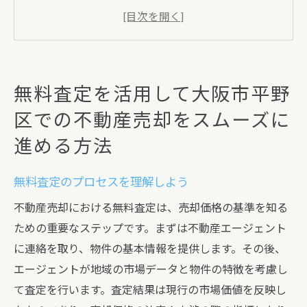
大阪市平野区の市場動向を把握する
査定の結果を比較し最適な選択をする
不動産エージェントとのコミュニケーショ
ンが鍵
無料査定を活用して大阪市平野
無料査定を受ける際の準備事項
区での不動産売却をスムーズに
査定後の行動計画を立てる
進める方法
不動産売却の成功への第一歩無料査定の重要性
と利点を知る
無料査定のプロセスを理解しよう
無料査定が提供する情報の価値
不動産売却における無料査定は、売却価格の基準を知る
売却成功に向けた初期ステップの重要性
ための重要なステップです。まずは不動産エージェント
適正価格設定のための無料査定の利点
に連絡を取り、物件の基本情報を提供します。その後、
無料査定を利用することで得られる安心感
エージェントが地域の市場データと物件の特徴を考慮し
不動産売却における無料サービスの意義
て査定を行います。査定結果は現行の市場価値を反映し
査定結果を最大限に活用する方法