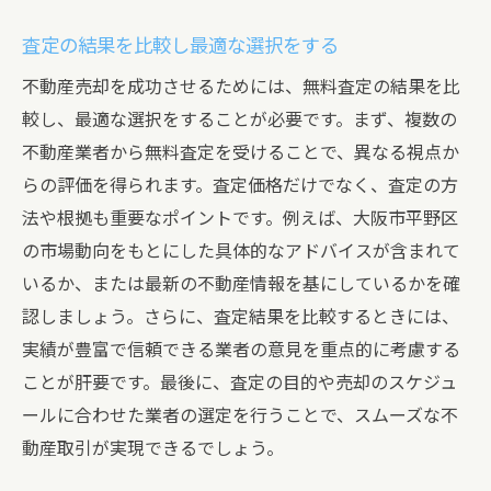
査定結果の受け取り方と活用法
査定の結果を比較し最適な選択をする
不動産エージェントとのフォローアップ
不動産売却を成功させるためには、無料査定の結果を比
安心して進めるためのサポート体制
較し、最適な選択をすることが必要です。まず、複数の
無料査定を最大限に活用するためのヒント大阪
不動産業者から無料査定を受けることで、異なる視点か
市平野区編
らの評価を得られます。査定価格だけでなく、査定の方
複数の査定を比較検討する重要性
法や根拠も重要なポイントです。例えば、大阪市平野区
地域特性を活かした査定の活用法
の市場動向をもとにした具体的なアドバイスが含まれて
無料査定を受ける際の交渉のポイント
いるか、または最新の不動産情報を基にしているかを確
査定後の売却戦略を立てる
認しましょう。さらに、査定結果を比較するときには、
実績が豊富で信頼できる業者の意見を重点的に考慮する
最大の利益を得るための計画立案
ことが肝要です。最後に、査定の目的や売却のスケジュ
無料査定結果をもとにした市場分析
ールに合わせた業者の選定を行うことで、スムーズな不
大阪市平野区での不動産売却無料査定を受ける
動産取引が実現できるでしょう。
際の注意点