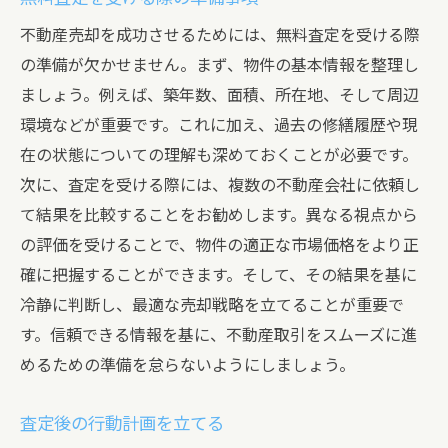
購入希望者への効果的なアプローチ法
不動産売却を成功させるためには、無料査定を受ける際
大阪市平野区での不動産売却を加速する無料査
の準備が欠かせません。まず、物件の基本情報を整理し
定のメリット
ましょう。例えば、築年数、面積、所在地、そして周辺
迅速な売却を実現するための無料査定
環境などが重要です。これに加え、過去の修繕履歴や現
在の状態についての理解も深めておくことが必要です。
市場での立ち位置を知るための重要性
次に、査定を受ける際には、複数の不動産会社に依頼し
無料査定が与える売却スピードの加速
て結果を比較することをお勧めします。異なる視点から
査定を通じたターゲット市場の明確化
の評価を受けることで、物件の適正な市場価格をより正
査定による売却活動の効率化
確に把握することができます。そして、その結果を基に
市場競争に勝つための戦略的アプローチ
冷静に判断し、最適な売却戦略を立てることが重要で
す。信頼できる情報を基に、不動産取引をスムーズに進
めるための準備を怠らないようにしましょう。
査定後の行動計画を立てる