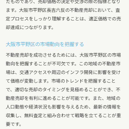
たものであり、売却価格の決定や交渉の際の指標となり
大阪市平野区での無料査定による不動産売却の
ます。大阪市平野区長吉六反の不動産売却において、査
適正価格の把握
定プロセスをしっかり理解することは、適正価格での売
却達成につながります。
市場価格と適正価格の違いを理解する
大阪市平野区の不動産市場の特徴
大阪市平野区の市場動向を把握する
査定価格に影響を与える要素
不動産売却を成功させるためには、大阪市平野区の市場
適正価格の設定方法とその重要性
動向を把握することが不可欠です。この地域の不動産市
無料査定がもたらす価格設定の透明性
場は、交通アクセスや周辺のインフラ開発に影響を受け
査定価格をもとにした交渉術
て価格が変動します。市場のトレンドを把握すること
初心者でも安心！大阪市平野区での不動産売却
で、適切な売却のタイミングを見極めることができ、不
無料査定の流れ
動産売却を有利に進めることが可能です。また、地域の
無料査定の予約から実施までのステップ
人口動態や経済状況も影響を与えるため、最新の情報を
査定に必要な書類と情報の準備
収集し、無料査定と組み合わせて戦略を立てることが重
要です。
査定当日の流れと注意点