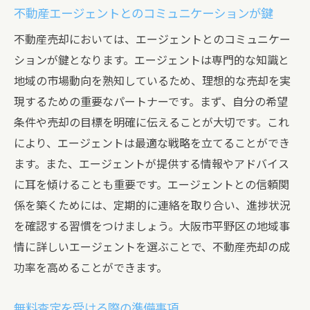
事前に知っておくべき査定の制約
不動産エージェントとのコミュニケーションが鍵
地域特有の法規制を理解する
不動産売却においては、エージェントとのコミュニケー
不動産エージェント選びの重要性
ションが鍵となります。エージェントは専門的な知識と
査定時の質問や確認事項一覧
地域の市場動向を熟知しているため、理想的な売却を実
無料査定に潜むリスクとその回避法
現するための重要なパートナーです。まず、自分の希望
結果に基づいた適切なアクションを起こす
条件や売却の目標を明確に伝えることが大切です。これ
により、エージェントは最適な戦略を立てることができ
成功する不動産取引を実現するための無料査定
ます。また、エージェントが提供する情報やアドバイス
の活用術
に耳を傾けることも重要です。エージェントとの信頼関
査定を基にした戦略的な売却準備
係を築くためには、定期的に連絡を取り合い、進捗状況
不動産取引を成功に導くためのチェックリ
を確認する習慣をつけましょう。大阪市平野区の地域事
スト
情に詳しいエージェントを選ぶことで、不動産売却の成
査定結果を活かした市場での差別化戦略
功率を高めることができます。
無料査定が提供する競争優位性
取引成功のためのスケジュール管理
無料査定を受ける際の準備事項