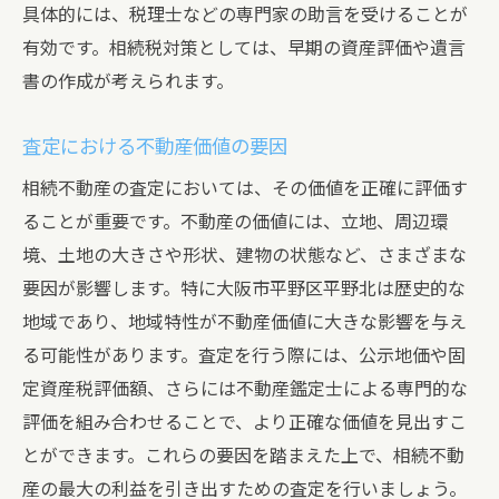
専門家の過去の実績をチェックする
具体的には、税理士などの専門家の助言を受けることが
専門家との相性を確認する方法
有効です。相続税対策としては、早期の資産評価や遺言
書の作成が考えられます。
複数の専門家からの意見を集める
専門家のネットワークを活用する
査定における不動産価値の要因
専門家に期待する役割と協力方法
相続不動産の査定においては、その価値を正確に評価す
査定結果を最大限に活用するための交渉術
ることが重要です。不動産の価値には、立地、周辺環
査定結果の活用法を理解する
境、土地の大きさや形状、建物の状態など、さまざまな
交渉の場を設ける際のポイント
要因が影響します。特に大阪市平野区平野北は歴史的な
効果的な価格交渉のテクニック
地域であり、地域特性が不動産価値に大きな影響を与え
査定結果を基にした提案の作成
る可能性があります。査定を行う際には、公示地価や固
交渉における柔軟な対応策
定資産税評価額、さらには不動産鑑定士による専門的な
評価を組み合わせることで、より正確な価値を見出すこ
交渉後の計画と実行
とができます。これらの要因を踏まえた上で、相続不動
相続不動産を適正に評価して最大の利益を得る
産の最大の利益を引き出すための査定を行いましょう。
ための戦略