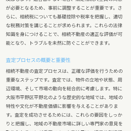
が必要となるため、事前に調整することが重要です。さ
相続不動産の査定で重要な市場調査の方法
らに、相続税についても基礎控除や税率を把握し、適切
市場調査の目的とその重要性
な税務対策を講じることが求められます。これらの法律
地域の不動産価格動向を分析する
知識を身につけることで、相続不動産の適正な評価が可
競合物件の比較と評価
能となり、トラブルを未然に防ぐことができます。
市場調査におけるデータ収集方法
最新の市場トレンドを取り入れる
査定プロセスの概要と重要性
データ分析結果を査定に反映する方法
相続不動産の査定プロセスは、正確な評価を行うための
プロが教える相続不動産査定で避けるべき3つの
重要なステップです。査定では、物件の立地や状態、周
落とし穴
辺環境、そして市場の動向を総合的に考慮します。特に
大阪市平野区平野北のような歴史的な地域では、地域の
見落としがちな法律的注意点
特性や文化が不動産価値に影響を与えることがありま
市場価格を過信しないこと
す。査定を成功させるためには、これらの要因をしっか
感情に左右される査定のリスク
りと把握し、地域の不動産市場に詳しい専門家の意見を
査定プロセスにおける誤解を避ける