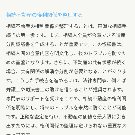
適正評価のための戦略的アプローチ
相続不動産の権利関係を整理する
不動産の価値を高めるための工夫
相続不動産の権利関係を整理することは、円滑な相続手
市場ニーズを読み取る方法
続きの第一歩です。まず、相続人全員が合意できる遺産
適切な売却タイミングの見極め
分割協議書を作成することが重要です。この協議書は、
長期的な戦略を立てる重要性
相続人間の合意内容を明文化し、後のトラブルを防ぐた
評価を最大化するためのプロモーション戦
めの基盤となります。さらに、不動産の共有状態が続く
略
場合、共有関係の解消や分割が必要となることがありま
す。こうした手続きを進めるには、法律専門家、例えば
弁護士や司法書士の助けを借りることが推奨されます。
専門家のサポートを受けることで、相続不動産の権利関
係を明確にし、将来のトラブルを未然に防ぐことが可能
です。正確な査定を行い、不動産の価値を最大限に引き
出すためには、権利関係の整理は避けられない重要なス
テップです。