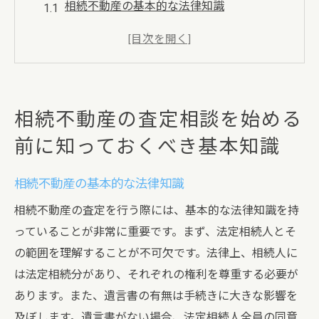
相続不動産の基本的な法律知識
査定プロセスの概要と重要性
相続税の影響を理解する
査定における不動産価値の要因
相続不動産の権利関係を整理する
相続不動産の査定相談を始める
専門家と相談する際のポイント
前に知っておくべき基本知識
大阪市平野区平野北の特徴を生かした相続不動
産査定のポイント
相続不動産の基本的な法律知識
平野北の地域特性を理解する
相続不動産の査定を行う際には、基本的な法律知識を持
歴史と文化が不動産価値に与える影響
っていることが非常に重要です。まず、法定相続人とそ
地域のインフラと公共施設の評価
の範囲を理解することが不可欠です。法律上、相続人に
周辺エリアの市場動向を把握する
は法定相続分があり、それぞれの権利を尊重する必要が
地域特性に基づいた査定基準の設定
あります。また、遺言書の有無は手続きに大きな影響を
及ぼします。遺言書がない場合、法定相続人全員の同意
地元情報を活用した査定の実践