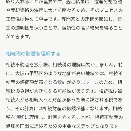
取り入れることが重要です。査定結果は、遺産分割協議
第三者の視点を取り入れる重要性
や売却価格の決定に大きく関わるため、そのプロセスの
交渉時に注意すべき点
正確性は極めて重要です。専門家との連携を密にし、査
査定相談をスムーズに進めるための準備と注意
定の透明性を保つことで、信頼性の高い結果を得ること
点
ができます。
必要な書類と情報を整理する
相続税の影響を理解する
査定前の物件状態の確認
相続不動産を扱う際、相続税の理解は欠かせません。特
相談の際に聞くべき質問
に、大阪市平野区のような地価が高い地域では、相続不
専門家とのコミュニケーションの取り方
動産の評価額が高くなる傾向があります。このため、相
査定相談の計画的な進め方
続税の負担が大きくなる可能性があります。相続税は被
相談後のアクションプランの設定
相続人から相続人へと財産が移った際に課される税であ
相続不動産査定の成功は専門家の選び方で決ま
り、その計算には相続財産の総額が基になります。相続
る
税を適切に理解し、計画を立てることが、相続不動産の
信頼できる専門家を選ぶ基準
処理を円滑に進めるための重要なステップとなります。